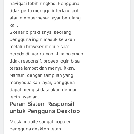
navigasi lebih ringkas. Pengguna
tidak perlu menggulir terlalu jauh
atau memperbesar layar berulang
kali.
Skenario praktisnya, seorang
pengguna ingin masuk ke akun
melalui browser mobile saat
berada di luar rumah. Jika halaman
tidak responsif, proses login bisa
terasa lambat dan menyulitkan.
Namun, dengan tampilan yang
menyesuaikan layar, pengguna
dapat mengisi data akun dengan
lebih nyaman.
Peran Sistem Responsif
untuk Pengguna Desktop
Meski mobile sangat populer,
pengguna desktop tetap