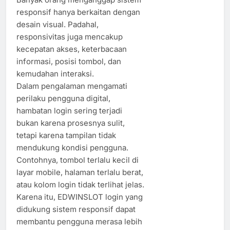
responsif hanya berkaitan dengan
desain visual. Padahal,
responsivitas juga mencakup
kecepatan akses, keterbacaan
informasi, posisi tombol, dan
kemudahan interaksi.
Dalam pengalaman mengamati
perilaku pengguna digital,
hambatan login sering terjadi
bukan karena prosesnya sulit,
tetapi karena tampilan tidak
mendukung kondisi pengguna.
Contohnya, tombol terlalu kecil di
layar mobile, halaman terlalu berat,
atau kolom login tidak terlihat jelas.
Karena itu, EDWINSLOT login yang
didukung sistem responsif dapat
membantu pengguna merasa lebih