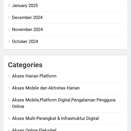
January 2025
December 2024
November 2024
October 2024
Categories
Akses Harian Platform
Akses Mobile dan Aktivitas Harian
Akses Mobile,Platform Digital,Pengalaman Pengguna
Online
Akses Multi-Perangkat & Infrastruktur Digital
Akses Online Fleksibel