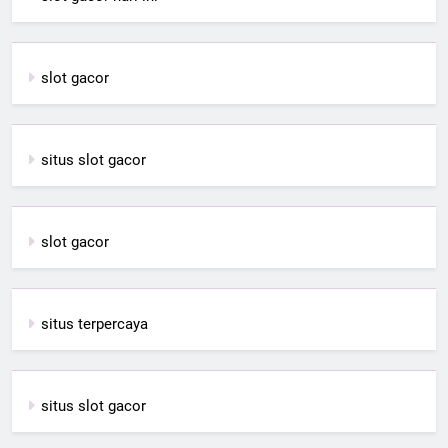
slot gacor
situs slot gacor
slot gacor
situs terpercaya
situs slot gacor