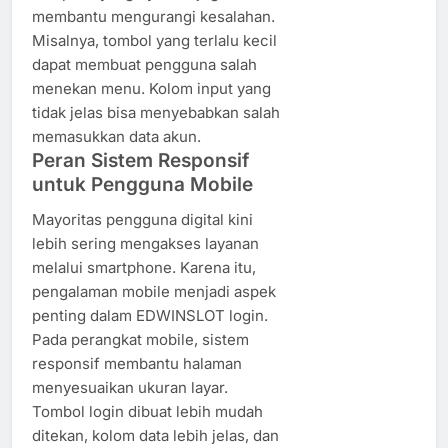
membantu mengurangi kesalahan.
Misalnya, tombol yang terlalu kecil
dapat membuat pengguna salah
menekan menu. Kolom input yang
tidak jelas bisa menyebabkan salah
memasukkan data akun.
Peran Sistem Responsif
untuk Pengguna Mobile
Mayoritas pengguna digital kini
lebih sering mengakses layanan
melalui smartphone. Karena itu,
pengalaman mobile menjadi aspek
penting dalam EDWINSLOT login.
Pada perangkat mobile, sistem
responsif membantu halaman
menyesuaikan ukuran layar.
Tombol login dibuat lebih mudah
ditekan, kolom data lebih jelas, dan