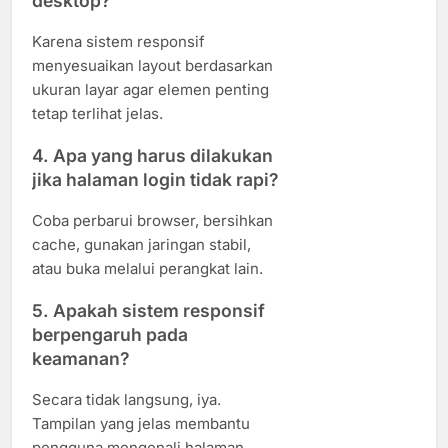
desktop?
Karena sistem responsif
menyesuaikan layout berdasarkan
ukuran layar agar elemen penting
tetap terlihat jelas.
4. Apa yang harus dilakukan
jika halaman login tidak rapi?
Coba perbarui browser, bersihkan
cache, gunakan jaringan stabil,
atau buka melalui perangkat lain.
5. Apakah sistem responsif
berpengaruh pada
keamanan?
Secara tidak langsung, iya.
Tampilan yang jelas membantu
pengguna mengenali halaman