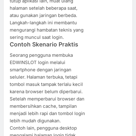
tutup aplikasi lain, muat ulang
halaman setelah beberapa saat,
atau gunakan jaringan berbeda.
Langkah-langkah ini membantu
mengurangi hambatan teknis yang
sering muncul saat login.
Contoh Skenario Praktis
Seorang pengguna membuka
EDWINSLOT login melalui
smartphone dengan jaringan
seluler. Halaman terbuka, tetapi
tombol masuk tampak terlalu kecil
karena browser belum diperbarui.
Setelah memperbarui browser dan
membersihkan cache, tampilan
menjadi lebih rapi dan tombol login
lebih mudah digunakan.
Contoh lain, pengguna desktop
mengalami halaman login tidak