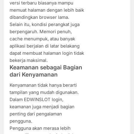
versi terbaru biasanya mampu
memuat halaman dengan lebih baik
dibandingkan browser lama.
Selain itu, kondisi perangkat juga
berpengaruh. Memori penuh,
cache menumpuk, atau banyak
aplikasi berjalan di latar belakang
dapat membuat halaman login tidak
bekerja maksimal.
Keamanan sebagai Bagian
dari Kenyamanan
Kenyamanan tidak hanya berarti
tampilan yang mudah digunakan.
Dalam EDWINSLOT login,
keamanan juga menjadi bagian
penting dari pengalaman
pengguna.
Pengguna akan merasa lebih