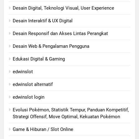
Desain Digital, Teknologi Visual, User Experience
Desain Interaktif & UX Digital
Desain Responsif dan Akses Lintas Perangkat
Desain Web & Pengalaman Pengguna
Edukasi Digital & Gaming
edwinslot
edwinslot alternatif
edwinslot login
Evolusi Pokémon, Statistik Tempur, Panduan Kompetitif,
Strategi Offensif, Move Optimal, Kekuatan Pokémon
Game & Hiburan / Slot Online