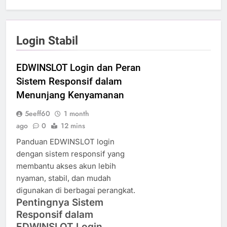
Login Stabil
EDWINSLOT Login dan Peran
Sistem Responsif dalam
Menunjang Kenyamanan
5eeff60
1 month
ago
0
12 mins
Panduan EDWINSLOT login
dengan sistem responsif yang
membantu akses akun lebih
nyaman, stabil, dan mudah
digunakan di berbagai perangkat.
Pentingnya Sistem
Responsif dalam
EDWINSLOT Login