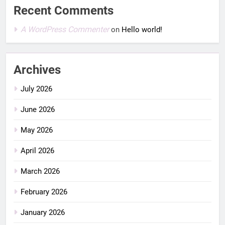
Recent Comments
A WordPress Commenter
on
Hello world!
Archives
July 2026
June 2026
May 2026
April 2026
March 2026
February 2026
January 2026