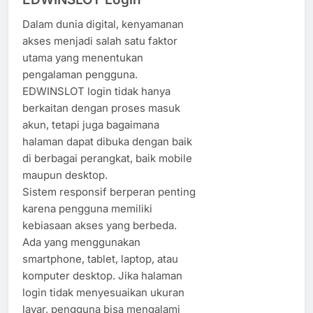
Dalam dunia digital, kenyamanan
akses menjadi salah satu faktor
utama yang menentukan
pengalaman pengguna.
EDWINSLOT login tidak hanya
berkaitan dengan proses masuk
akun, tetapi juga bagaimana
halaman dapat dibuka dengan baik
di berbagai perangkat, baik mobile
maupun desktop.
Sistem responsif berperan penting
karena pengguna memiliki
kebiasaan akses yang berbeda.
Ada yang menggunakan
smartphone, tablet, laptop, atau
komputer desktop. Jika halaman
login tidak menyesuaikan ukuran
layar, pengguna bisa mengalami