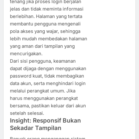
tenang jika proses login berjalan
jelas dan tidak meminta informasi
berlebihan. Halaman yang tertata
membantu pengguna mengenali
pola akses yang wajar, sehingga
lebih mudah membedakan halaman
yang aman dari tampilan yang
mencurigakan.
Dari sisi pengguna, keamanan
dapat dijaga dengan menggunakan
password kuat, tidak membagikan
data akun, serta menghindari login
melalui perangkat umum. Jika
harus menggunakan perangkat
bersama, pastikan keluar dari akun
setelah selesai.
Insight: Responsif Bukan
Sekadar Tampilan
Banyak orang menganggap sistem