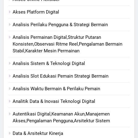
Akses Platform Digital
Analisis Perilaku Pengguna & Strategi Bermain
Analisis Permainan Digital,Struktur Putaran
Konsisten,Observasi Ritme Reel,Pengalaman Bermain
Stabil,Karakter Mesin Permainan
Analisis Sistem & Teknologi Digital
Analisis Slot Edukasi Pemain Strategi Bermain
Analisis Waktu Bermain & Perilaku Pemain
Analitik Data & Inovasi Teknologi Digital
Autentikasi Digital,Keamanan Akun,Manajemen
Akses,Pengalaman Pengguna,Arsitektur Sistem
Data & Arsitektur Kinerja