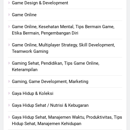
Game Design & Development
Game Online
Game Online, Kesehatan Mental, Tips Bermain Game,
Etika Bermain, Pengembangan Diri
Game Online, Multiplayer Strategy, Skill Development,
Teamwork Gaming
Gaming Sehat, Pendidikan, Tips Game Online,
Keterampilan
Gaming, Game Development, Marketing
Gaya Hidup & Koleksi
Gaya Hidup Sehat / Nutrisi & Kebugaran
Gaya Hidup Sehat, Manajemen Waktu, Produktivitas, Tips
Hidup Sehat, Manajemen Kehidupan