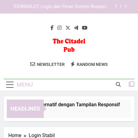
Skip
Login Edwinslot Mobile Access untuk Aktivitas
to
Harian
content
Lebah4D Login Resmi untuk Pengalaman Akses
yang Lebih Praktis dan Terarah
TIARA4D Link Alternatif dengan Tampilan
Responsif
EDWINSLOT Login dan Peran Sistem Responsif
dalam Menunjang Kenyamanan
The Citadel Pub
Bersantai Di The Citadel Pub, Tempat
Login Edwinslot Mobile Access untuk Aktivitas
NEWSLETTER
RANDOM NEWS
Harian
Berkumpul Dengan Suasana Klasik Dan
Lebah4D Login Resmi untuk Pengalaman Akses
Pilihan Minuman Yang Beragam.
yang Lebih Praktis dan Terarah
MENU
ARA4D Link Alternatif dengan Tampilan Responsif
EDWI
HEADLINES
Weeks Ago
1 Mon
Home
Login Stabil