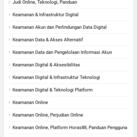
Judi Online, Teknologi, Panduan
Keamanan & Infrastruktur Digital
Keamanan Akun dan Perlindungan Data Digital
Keamanan Data & Akses Alternatif
Keamanan Data dan Pengelolaan Informasi Akun
Keamanan Digital & Aksesibilitas
Keamanan Digital & Infrastruktur Teknologi
Keamanan Digital & Teknologi Platform
Keamanan Online
Keamanan Online, Perjudian Online
Keamanan Online, Platform Horas88, Panduan Pengguna