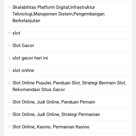
Skalabilitas Platform Digital,Infrastruktur
Teknologi,Manajemen Sistem,Pengembangan
Berkelanjutan
slot
Slot Gacor
slot gacor hari ini
slot online
Slot Online Populer, Panduan Slot, Strategi Bermain Slot,
Rekomendasi Situs Gacor
Slot Online, Judi Online, Panduan Pemain
Slot Online, Judi Online, Strategi Permainan
Slot Online, Kasino, Permainan Kasino