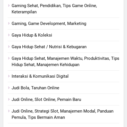
Gaming Sehat, Pendidikan, Tips Game Online,
Keterampilan
Gaming, Game Development, Marketing
Gaya Hidup & Koleksi
Gaya Hidup Sehat / Nutrisi & Kebugaran
Gaya Hidup Sehat, Manajemen Waktu, Produktivitas, Tips
Hidup Sehat, Manajemen Kehidupan
Interaksi & Komunikasi Digital
Judi Bola, Taruhan Online
Judi Online, Slot Online, Pemain Baru
Judi Online, Strategi Slot, Manajemen Modal, Panduan
Pemula, Tips Bermain Aman