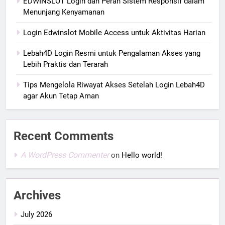
EDWINSLOT Login dan Peran Sistem Responsif dalam
Menunjang Kenyamanan
Login Edwinslot Mobile Access untuk Aktivitas Harian
Lebah4D Login Resmi untuk Pengalaman Akses yang
Lebih Praktis dan Terarah
Tips Mengelola Riwayat Akses Setelah Login Lebah4D
agar Akun Tetap Aman
Recent Comments
A WordPress Commenter
on
Hello world!
Archives
July 2026