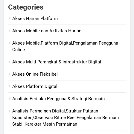
Categories
Akses Harian Platform
Akses Mobile dan Aktivitas Harian
Akses Mobile,Platform Digital,Pengalaman Pengguna
Online
Akses Multi-Perangkat & Infrastruktur Digital
Akses Online Fleksibel
Akses Platform Digital
Analisis Perilaku Pengguna & Strategi Bermain
Analisis Permainan Digital,Struktur Putaran
Konsisten,Observasi Ritme Reel,Pengalaman Bermain
Stabil,Karakter Mesin Permainan