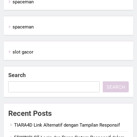
spaceman
spaceman
slot gacor
Search
SEARCH
Recent Posts
TIARA4D Link Alternatif dengan Tampilan Responsif