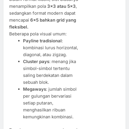
menampilkan pola
3×3 atau 5×3
,
sedangkan format modern dapat
mencapai
6×5 bahkan grid yang
fleksibel.
Beberapa pola visual umum:
Payline tradisional
:
kombinasi lurus horizontal,
diagonal, atau zigzag.
Cluster pays
: menang jika
simbol-simbol tertentu
saling berdekatan dalam
sebuah blok.
Megaways
: jumlah simbol
per gulungan bervariasi
setiap putaran,
menghasilkan ribuan
kemungkinan kombinasi.