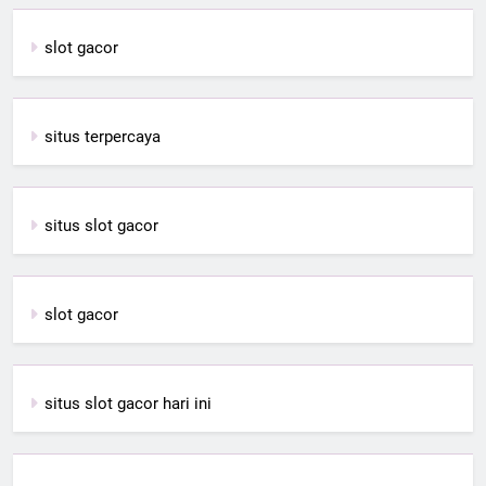
slot gacor
situs terpercaya
situs slot gacor
slot gacor
situs slot gacor hari ini