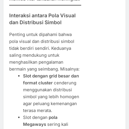
Interaksi antara Pola Visual
dan Distribusi Simbol
Penting untuk dipahami bahwa
pola visual dan distribusi simbol
tidak berdiri sendiri. Keduanya
saling mendukung untuk
menghasilkan pengalaman
bermain yang seimbang. Misalnya:
Slot dengan grid besar dan
format cluster
cenderung
menggunakan distribusi
simbol yang lebih homogen
agar peluang kemenangan
terasa merata.
Slot dengan
pola
Megaways
sering kali