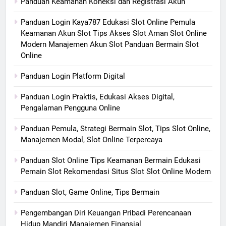
Panduan Keamanan Koneksi dan Registrasi Akun
Panduan Login Kaya787 Edukasi Slot Online Pemula
Keamanan Akun Slot Tips Akses Slot Aman Slot Online
Modern Manajemen Akun Slot Panduan Bermain Slot
Online
Panduan Login Platform Digital
Panduan Login Praktis, Edukasi Akses Digital,
Pengalaman Pengguna Online
Panduan Pemula, Strategi Bermain Slot, Tips Slot Online,
Manajemen Modal, Slot Online Terpercaya
Panduan Slot Online Tips Keamanan Bermain Edukasi
Pemain Slot Rekomendasi Situs Slot Slot Online Modern
Panduan Slot, Game Online, Tips Bermain
Pengembangan Diri Keuangan Pribadi Perencanaan
Hidup Mandiri Manajemen Finansial