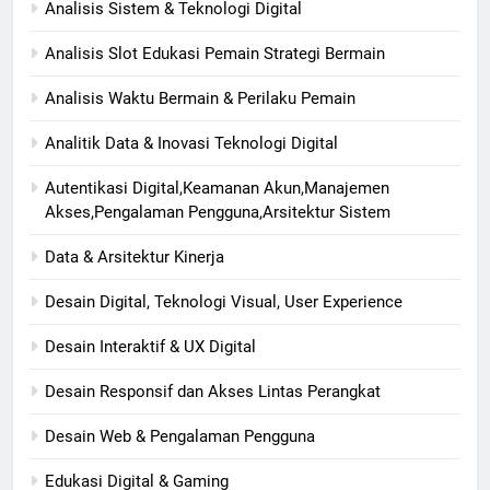
Analisis Sistem & Teknologi Digital
Analisis Slot Edukasi Pemain Strategi Bermain
Analisis Waktu Bermain & Perilaku Pemain
Analitik Data & Inovasi Teknologi Digital
Autentikasi Digital,Keamanan Akun,Manajemen
Akses,Pengalaman Pengguna,Arsitektur Sistem
Data & Arsitektur Kinerja
Desain Digital, Teknologi Visual, User Experience
Desain Interaktif & UX Digital
Desain Responsif dan Akses Lintas Perangkat
Desain Web & Pengalaman Pengguna
Edukasi Digital & Gaming