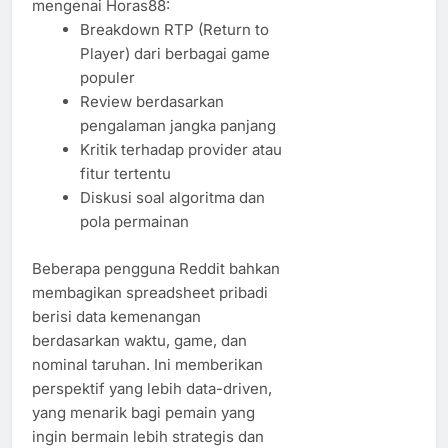
mengenai Horas88:
Breakdown RTP (Return to
Player) dari berbagai game
populer
Review berdasarkan
pengalaman jangka panjang
Kritik terhadap provider atau
fitur tertentu
Diskusi soal algoritma dan
pola permainan
Beberapa pengguna Reddit bahkan
membagikan spreadsheet pribadi
berisi data kemenangan
berdasarkan waktu, game, dan
nominal taruhan. Ini memberikan
perspektif yang lebih data-driven,
yang menarik bagi pemain yang
ingin bermain lebih strategis dan