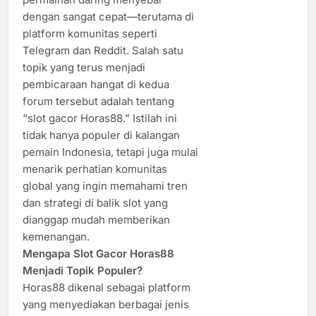
dengan sangat cepat—terutama di
platform komunitas seperti
Telegram dan Reddit. Salah satu
topik yang terus menjadi
pembicaraan hangat di kedua
forum tersebut adalah tentang
“slot gacor Horas88.” Istilah ini
tidak hanya populer di kalangan
pemain Indonesia, tetapi juga mulai
menarik perhatian komunitas
global yang ingin memahami tren
dan strategi di balik slot yang
dianggap mudah memberikan
kemenangan.
Mengapa Slot Gacor Horas88
Menjadi Topik Populer?
Horas88 dikenal sebagai platform
yang menyediakan berbagai jenis