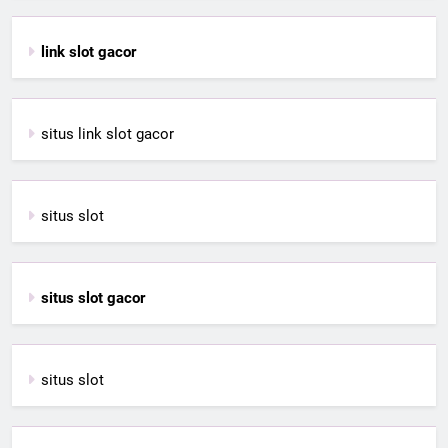
link slot gacor
situs link slot gacor
situs slot
situs slot gacor
situs slot