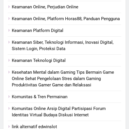
Keamanan Online, Perjudian Online
Keamanan Online, Platform Horas88, Panduan Pengguna
Keamanan Platform Digital
Keamanan Siber, Teknologi Informasi, Inovasi Digital,
Sistem Login, Proteksi Data
Keamanan Teknologi Digital
Kesehatan Mental dalam Gaming Tips Bermain Game
Online Sehat Pengelolaan Stres dalam Gaming
Produktivitas Gamer Game dan Relaksasi
Komunitas & Tren Permainan
Komunitas Online Arsip Digital Partisipasi Forum
Identitas Virtual Budaya Diskusi Internet
link alternatif edwinslot