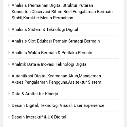
Analisis Permainan Digital,Struktur Putaran
Konsisten,Observasi Ritme Reel,Pengalaman Bermain
Stabil,Karakter Mesin Permainan
Analisis Sistem & Teknologi Digital
Analisis Slot Edukasi Pemain Strategi Bermain
Analisis Waktu Bermain & Perilaku Pemain
Analitik Data & Inovasi Teknologi Digital
Autentikasi Digital,Keamanan Akun,Manajemen
Akses,Pengalaman Pengguna,Arsitektur Sistem
Data & Arsitektur Kinerja
Desain Digital, Teknologi Visual, User Experience
Desain Interaktif & UX Digital