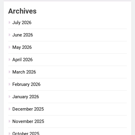
Archives
July 2026
June 2026
May 2026
April 2026
March 2026
February 2026
January 2026
December 2025
November 2025
October 2025