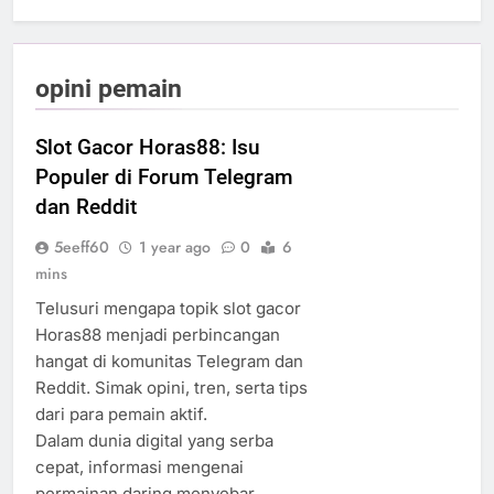
opini pemain
Slot Gacor Horas88: Isu
Populer di Forum Telegram
dan Reddit
5eeff60
1 year ago
0
6
mins
Telusuri mengapa topik slot gacor
Horas88 menjadi perbincangan
hangat di komunitas Telegram dan
Reddit. Simak opini, tren, serta tips
dari para pemain aktif.
Dalam dunia digital yang serba
cepat, informasi mengenai
permainan daring menyebar