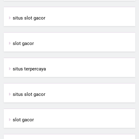
situs slot gacor
slot gacor
situs terpercaya
situs slot gacor
slot gacor