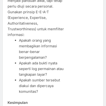
menjadi panduan awal, tapi tetap
perlu diuji secara personal.
Gunakan prinsip E-E-A-T
(Experience, Expertise,
Authoritativeness,
Trustworthiness) untuk memfilter
informasi:
Apakah orang yang
membagikan informasi
benar-benar
berpengalaman?
Apakah ada bukti nyata
seperti log permainan atau
tangkapan layar?
Apakah sumber tersebut
diakui dan dipercaya
komunitas?
Kesimpulan