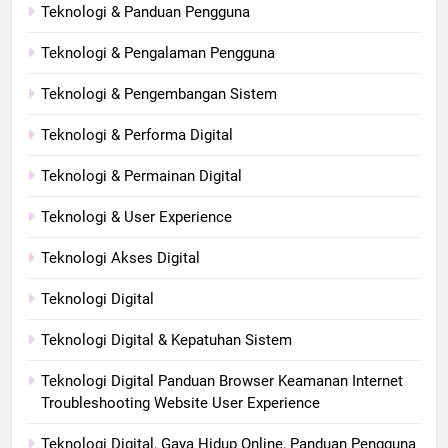
Teknologi & Panduan Pengguna
Teknologi & Pengalaman Pengguna
Teknologi & Pengembangan Sistem
Teknologi & Performa Digital
Teknologi & Permainan Digital
Teknologi & User Experience
Teknologi Akses Digital
Teknologi Digital
Teknologi Digital & Kepatuhan Sistem
Teknologi Digital Panduan Browser Keamanan Internet
Troubleshooting Website User Experience
Teknologi Digital, Gaya Hidup Online, Panduan Pengguna