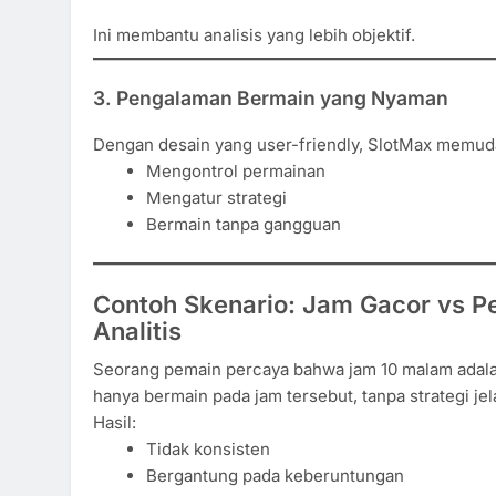
Ini membantu analisis yang lebih objektif.
3. Pengalaman Bermain yang Nyaman
Dengan desain yang user-friendly, SlotMax memu
Mengontrol permainan
Mengatur strategi
Bermain tanpa gangguan
Contoh Skenario: Jam Gacor vs P
Analitis
Seorang pemain percaya bahwa jam 10 malam adalah
hanya bermain pada jam tersebut, tanpa strategi jel
Hasil:
Tidak konsisten
Bergantung pada keberuntungan