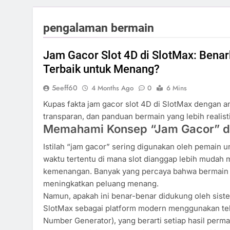
pengalaman bermain
Jam Gacor Slot 4D di SlotMax: Bena
Terbaik untuk Menang?
5eeff60
4 Months Ago
0
6 Mins
Kupas fakta jam gacor slot 4D di SlotMax dengan ana
transparan, dan panduan bermain yang lebih realisti
Memahami Konsep “Jam Gacor” d
Istilah “jam gacor” sering digunakan oleh pemain
waktu tertentu di mana slot dianggap lebih mudah
kemenangan. Banyak yang percaya bahwa bermain d
meningkatkan peluang menang.
Namun, apakah ini benar-benar didukung oleh sist
SlotMax sebagai platform modern menggunakan t
Number Generator), yang berarti setiap hasil perma