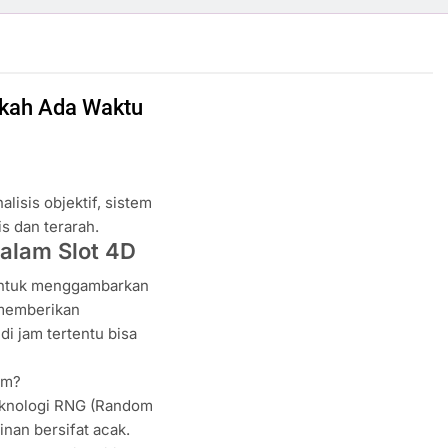
rkah Ada Waktu
lisis objektif, sistem
s dan terarah.
alam Slot 4D
 untuk menggambarkan
 memberikan
i jam tertentu bisa
em?
eknologi RNG (Random
inan bersifat acak.