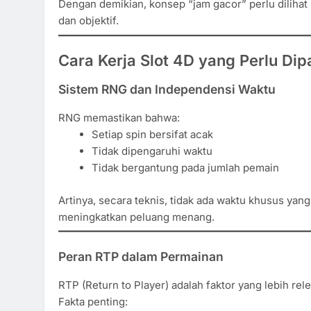
Dengan demikian, konsep “jam gacor” perlu dilihat s
dan objektif.
Cara Kerja Slot 4D yang Perlu Di
Sistem RNG dan Independensi Waktu
RNG memastikan bahwa:
Setiap spin bersifat acak
Tidak dipengaruhi waktu
Tidak bergantung pada jumlah pemain
Artinya, secara teknis, tidak ada waktu khusus yang
meningkatkan peluang menang.
Peran RTP dalam Permainan
RTP (Return to Player) adalah faktor yang lebih rel
Fakta penting: