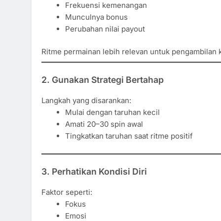
Frekuensi kemenangan
Munculnya bonus
Perubahan nilai payout
Ritme permainan lebih relevan untuk pengambilan 
2. Gunakan Strategi Bertahap
Langkah yang disarankan:
Mulai dengan taruhan kecil
Amati 20–30 spin awal
Tingkatkan taruhan saat ritme positif
3. Perhatikan Kondisi Diri
Faktor seperti:
Fokus
Emosi