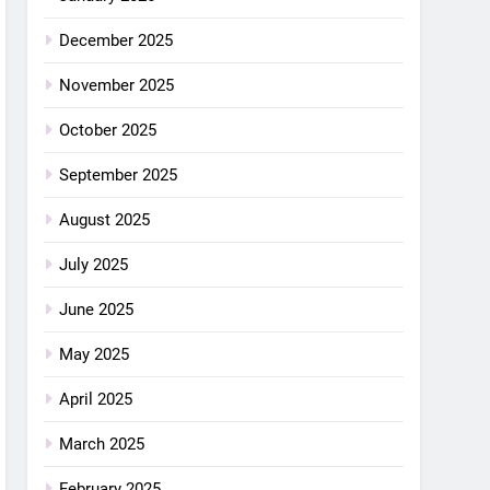
December 2025
November 2025
October 2025
September 2025
August 2025
July 2025
June 2025
May 2025
April 2025
March 2025
February 2025