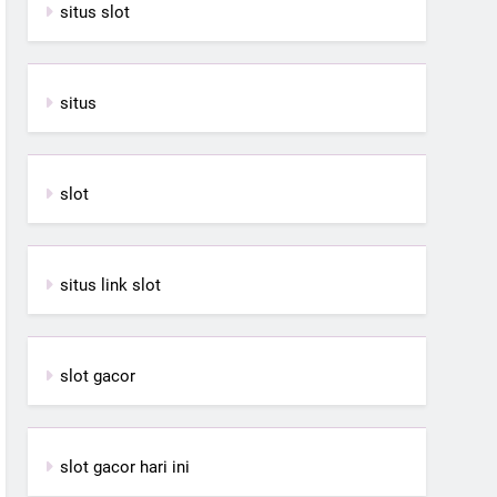
situs slot
situs
slot
situs link slot
slot gacor
slot gacor hari ini