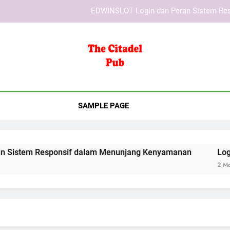
EDWINSLOT Login dan Peran Sistem Re
Login Edwinslot
Lebah4D Login Resmi untuk Pengalaman 
 Citadel Pub
TIARA4D Link
 Di The Citadel Pub, Tempat Berkumpul Dengan Suasana Klasi
EDWINSLOT Login dan Peran Sistem Re
SAMPLE PAGE
Login Edwinslot
Lebah4D Login Resmi untuk Pengalaman 
esponsif dalam Menunjang Kenyamanan
Login Edwinslot
2 Months Ago