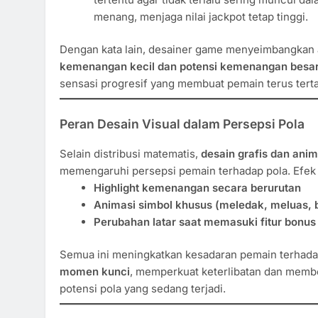
menang, menjaga nilai jackpot tetap tinggi.
Dengan kata lain, desainer game menyeimbangkan
kemenangan kecil dan potensi kemenangan besa
sensasi progresif yang membuat pemain terus terta
Peran Desain Visual dalam Persepsi Pola
Selain distribusi matematis,
desain grafis dan anim
memengaruhi persepsi pemain terhadap pola. Efek v
Highlight kemenangan secara berurutan
Animasi simbol khusus (meledak, meluas, 
Perubahan latar saat memasuki fitur bonus
Semua ini meningkatkan kesadaran pemain terhad
momen kunci
, memperkuat keterlibatan dan membe
potensi pola yang sedang terjadi.