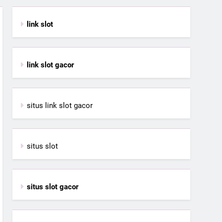
link slot
link slot gacor
situs link slot gacor
situs slot
situs slot gacor