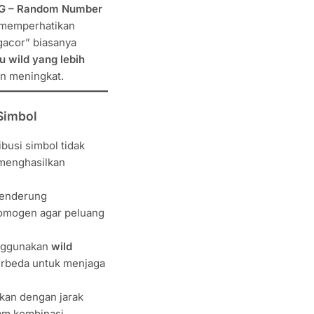
NG – Random Number
p memperhatikan
gacor” biasanya
u wild yang lebih
an meningkat.
 Simbol
busi simbol tidak
 menghasilkan
enderung
homogen agar peluang
enggunakan
wild
erbeda untuk menjaga
kan dengan jarak
lam kombinasi