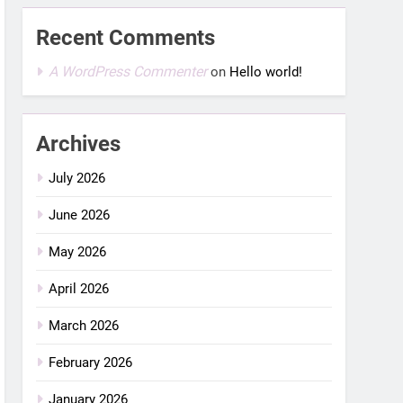
Recent Comments
A WordPress Commenter
on
Hello world!
Archives
July 2026
June 2026
May 2026
April 2026
March 2026
February 2026
January 2026