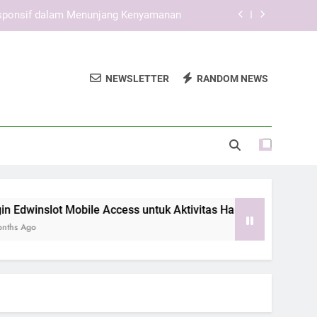
sponsif dalam Menunjang Kenyamanan
 Mobile Access untuk Aktivitas Harian
Akses yang Lebih Praktis dan Terarah
NEWSLETTER
RANDOM NEWS
 Alternatif dengan Tampilan Responsif
k Dan Pilihan Minuman Yang Beragam.
sponsif dalam Menunjang Kenyamanan
 Mobile Access untuk Aktivitas Harian
Akses yang Lebih Praktis dan Terarah
 Mobile Access untuk Aktivitas Harian
Lebah4D Login R
2 Months Ago