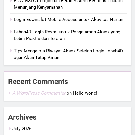
EDWINSLOT Login dan Peran Sistem Responsif dalam
Menunjang Kenyamanan
Login Edwinslot Mobile Access untuk Aktivitas Harian
Lebah4D Login Resmi untuk Pengalaman Akses yang
Lebih Praktis dan Terarah
Tips Mengelola Riwayat Akses Setelah Login Lebah4D
agar Akun Tetap Aman
Recent Comments
A WordPress Commenter
on
Hello world!
Archives
July 2026