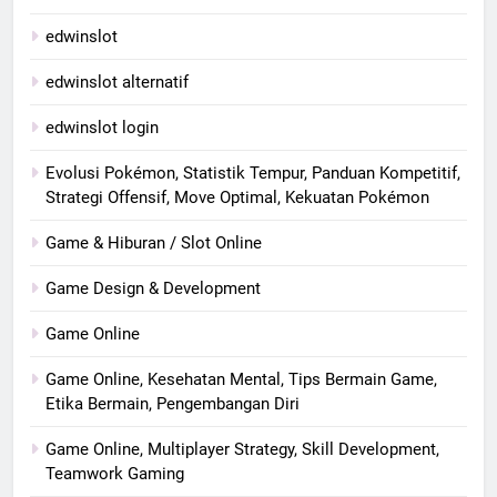
edwinslot
edwinslot alternatif
edwinslot login
Evolusi Pokémon, Statistik Tempur, Panduan Kompetitif,
Strategi Offensif, Move Optimal, Kekuatan Pokémon
Game & Hiburan / Slot Online
Game Design & Development
Game Online
Game Online, Kesehatan Mental, Tips Bermain Game,
Etika Bermain, Pengembangan Diri
Game Online, Multiplayer Strategy, Skill Development,
Teamwork Gaming