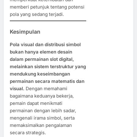
memberi petunjuk tentang potensi
pola yang sedang terjadi.
Kesimpulan
Pola visual dan distribusi simbol
bukan hanya elemen desain
dalam permainan slot digital,
melainkan sistem terstruktur yang
mendukung keseimbangan
permainan secara matematis dan
visual.
Dengan memahami
bagaimana keduanya bekerja,
pemain dapat menikmati
permainan dengan lebih sadar,
mengenali irama simbol, serta
memaksimalkan pengalaman
secara strategis.