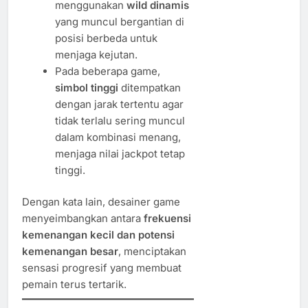
menggunakan
wild dinamis
yang muncul bergantian di
posisi berbeda untuk
menjaga kejutan.
Pada beberapa game,
simbol tinggi
ditempatkan
dengan jarak tertentu agar
tidak terlalu sering muncul
dalam kombinasi menang,
menjaga nilai jackpot tetap
tinggi.
Dengan kata lain, desainer game
menyeimbangkan antara
frekuensi
kemenangan kecil dan potensi
kemenangan besar
, menciptakan
sensasi progresif yang membuat
pemain terus tertarik.