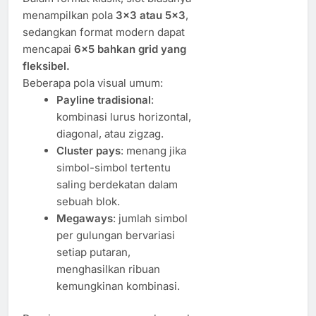
menampilkan pola
3×3 atau 5×3
,
sedangkan format modern dapat
mencapai
6×5 bahkan grid yang
fleksibel.
Beberapa pola visual umum:
Payline tradisional
:
kombinasi lurus horizontal,
diagonal, atau zigzag.
Cluster pays
: menang jika
simbol-simbol tertentu
saling berdekatan dalam
sebuah blok.
Megaways
: jumlah simbol
per gulungan bervariasi
setiap putaran,
menghasilkan ribuan
kemungkinan kombinasi.