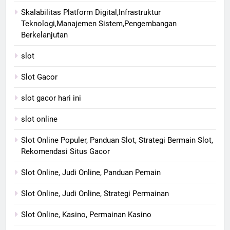
Skalabilitas Platform Digital,Infrastruktur
Teknologi,Manajemen Sistem,Pengembangan
Berkelanjutan
slot
Slot Gacor
slot gacor hari ini
slot online
Slot Online Populer, Panduan Slot, Strategi Bermain Slot,
Rekomendasi Situs Gacor
Slot Online, Judi Online, Panduan Pemain
Slot Online, Judi Online, Strategi Permainan
Slot Online, Kasino, Permainan Kasino