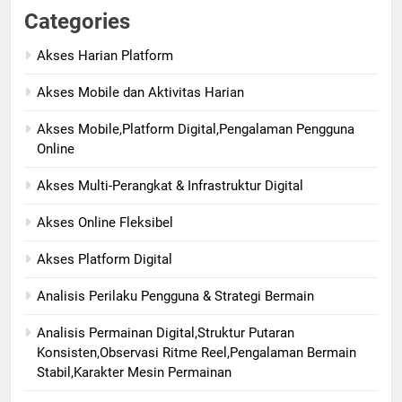
Categories
Akses Harian Platform
Akses Mobile dan Aktivitas Harian
Akses Mobile,Platform Digital,Pengalaman Pengguna
Online
Akses Multi-Perangkat & Infrastruktur Digital
Akses Online Fleksibel
Akses Platform Digital
Analisis Perilaku Pengguna & Strategi Bermain
Analisis Permainan Digital,Struktur Putaran
Konsisten,Observasi Ritme Reel,Pengalaman Bermain
Stabil,Karakter Mesin Permainan