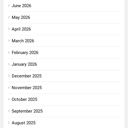
June 2026
May 2026
April 2026
March 2026
February 2026
January 2026
December 2025
November 2025
October 2025
September 2025
August 2025