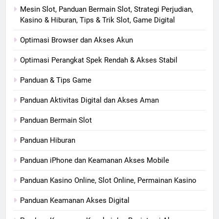
Mesin Slot, Panduan Bermain Slot, Strategi Perjudian,
Kasino & Hiburan, Tips & Trik Slot, Game Digital
Optimasi Browser dan Akses Akun
Optimasi Perangkat Spek Rendah & Akses Stabil
Panduan & Tips Game
Panduan Aktivitas Digital dan Akses Aman
Panduan Bermain Slot
Panduan Hiburan
Panduan iPhone dan Keamanan Akses Mobile
Panduan Kasino Online, Slot Online, Permainan Kasino
Panduan Keamanan Akses Digital