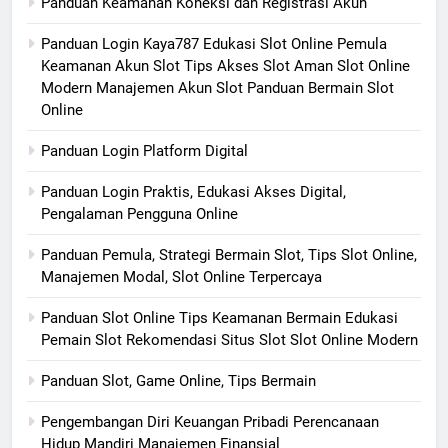
Panduan Keamanan Koneksi dan Registrasi Akun
Panduan Login Kaya787 Edukasi Slot Online Pemula
Keamanan Akun Slot Tips Akses Slot Aman Slot Online
Modern Manajemen Akun Slot Panduan Bermain Slot
Online
Panduan Login Platform Digital
Panduan Login Praktis, Edukasi Akses Digital,
Pengalaman Pengguna Online
Panduan Pemula, Strategi Bermain Slot, Tips Slot Online,
Manajemen Modal, Slot Online Terpercaya
Panduan Slot Online Tips Keamanan Bermain Edukasi
Pemain Slot Rekomendasi Situs Slot Slot Online Modern
Panduan Slot, Game Online, Tips Bermain
Pengembangan Diri Keuangan Pribadi Perencanaan
Hidup Mandiri Manajemen Finansial