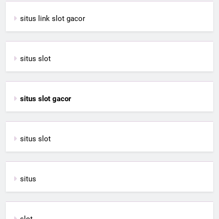
situs link slot gacor
situs slot
situs slot gacor
situs slot
situs
slot