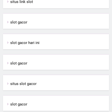
situs link slot
slot gacor
slot gacor hari ini
slot gacor
situs slot gacor
slot gacor