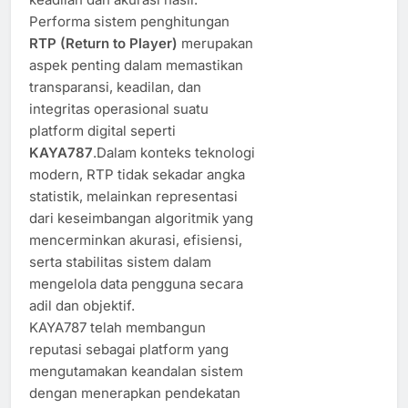
Performa sistem penghitungan
RTP (Return to Player)
merupakan
aspek penting dalam memastikan
transparansi, keadilan, dan
integritas operasional suatu
platform digital seperti
KAYA787
.Dalam konteks teknologi
modern, RTP tidak sekadar angka
statistik, melainkan representasi
dari keseimbangan algoritmik yang
mencerminkan akurasi, efisiensi,
serta stabilitas sistem dalam
mengelola data pengguna secara
adil dan objektif.
KAYA787 telah membangun
reputasi sebagai platform yang
mengutamakan keandalan sistem
dengan menerapkan pendekatan