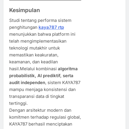
Kesimpulan
Studi tentang performa sistem
penghitungan
kaya787 rtp
menunjukkan bahwa platform ini
telah mengimplementasikan
teknologi mutakhir untuk
memastikan keakuratan,
keamanan, dan keadilan
hasil.Melalui kombinasi
algoritma
probabilistik, AI prediktif, serta
audit independen
, sistem KAYA787
mampu menjaga konsistensi dan
transparansi data di tingkat
tertinggi.
Dengan arsitektur modern dan
komitmen terhadap regulasi global,
KAYA787 berhasil menciptakan