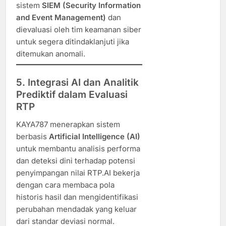
sistem
SIEM (Security Information
and Event Management)
dan
dievaluasi oleh tim keamanan siber
untuk segera ditindaklanjuti jika
ditemukan anomali.
5. Integrasi AI dan Analitik
Prediktif dalam Evaluasi
RTP
KAYA787 menerapkan sistem
berbasis
Artificial Intelligence (AI)
untuk membantu analisis performa
dan deteksi dini terhadap potensi
penyimpangan nilai RTP.AI bekerja
dengan cara membaca pola
historis hasil dan mengidentifikasi
perubahan mendadak yang keluar
dari standar deviasi normal.