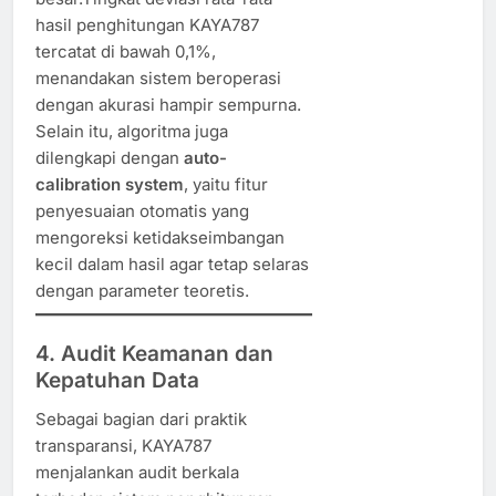
hasil penghitungan KAYA787
tercatat di bawah 0,1%,
menandakan sistem beroperasi
dengan akurasi hampir sempurna.
Selain itu, algoritma juga
dilengkapi dengan
auto-
calibration system
, yaitu fitur
penyesuaian otomatis yang
mengoreksi ketidakseimbangan
kecil dalam hasil agar tetap selaras
dengan parameter teoretis.
4. Audit Keamanan dan
Kepatuhan Data
Sebagai bagian dari praktik
transparansi, KAYA787
menjalankan audit berkala