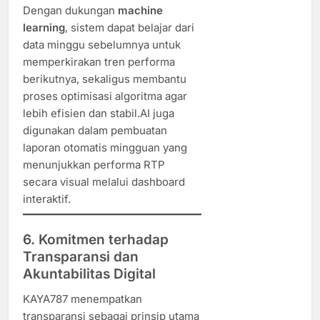
Dengan dukungan
machine
learning
, sistem dapat belajar dari
data minggu sebelumnya untuk
memperkirakan tren performa
berikutnya, sekaligus membantu
proses optimisasi algoritma agar
lebih efisien dan stabil.AI juga
digunakan dalam pembuatan
laporan otomatis mingguan yang
menunjukkan performa RTP
secara visual melalui dashboard
interaktif.
6. Komitmen terhadap
Transparansi dan
Akuntabilitas Digital
KAYA787 menempatkan
transparansi sebagai prinsip utama