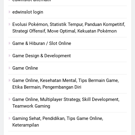
edwinslot login
Evolusi Pokémon, Statistik Tempur, Panduan Kompetitif,
Strategi Offensif, Move Optimal, Kekuatan Pokémon
Game & Hiburan / Slot Online
Game Design & Development
Game Online
Game Online, Kesehatan Mental, Tips Bermain Game,
Etika Bermain, Pengembangan Diri
Game Online, Multiplayer Strategy, Skill Development,
Teamwork Gaming
Gaming Sehat, Pendidikan, Tips Game Online,
Keterampilan