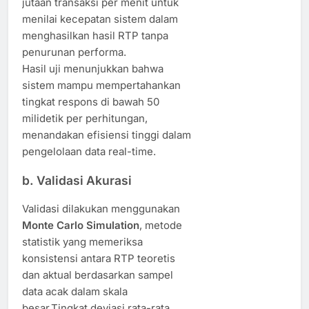
jutaan transaksi per menit untuk
menilai kecepatan sistem dalam
menghasilkan hasil RTP tanpa
penurunan performa.
Hasil uji menunjukkan bahwa
sistem mampu mempertahankan
tingkat respons di bawah 50
milidetik per perhitungan,
menandakan efisiensi tinggi dalam
pengelolaan data real-time.
b. Validasi Akurasi
Validasi dilakukan menggunakan
Monte Carlo Simulation
, metode
statistik yang memeriksa
konsistensi antara RTP teoretis
dan aktual berdasarkan sampel
data acak dalam skala
besar.Tingkat deviasi rata-rata