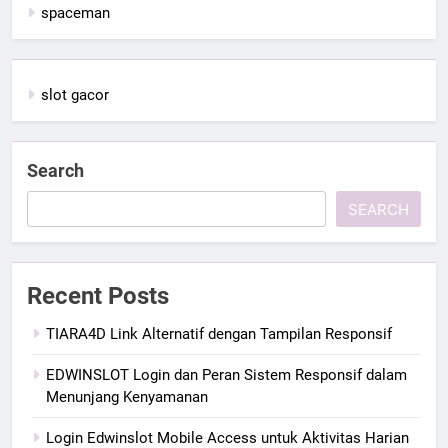
spaceman
slot gacor
Search
SEARCH
Recent Posts
TIARA4D Link Alternatif dengan Tampilan Responsif
EDWINSLOT Login dan Peran Sistem Responsif dalam
Menunjang Kenyamanan
Login Edwinslot Mobile Access untuk Aktivitas Harian