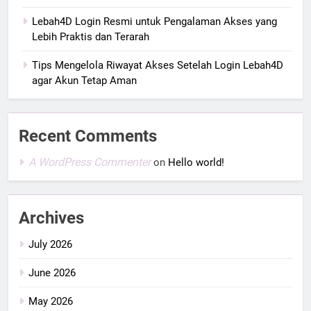
Lebah4D Login Resmi untuk Pengalaman Akses yang
Lebih Praktis dan Terarah
Tips Mengelola Riwayat Akses Setelah Login Lebah4D
agar Akun Tetap Aman
Recent Comments
A WordPress Commenter
on
Hello world!
Archives
July 2026
June 2026
May 2026