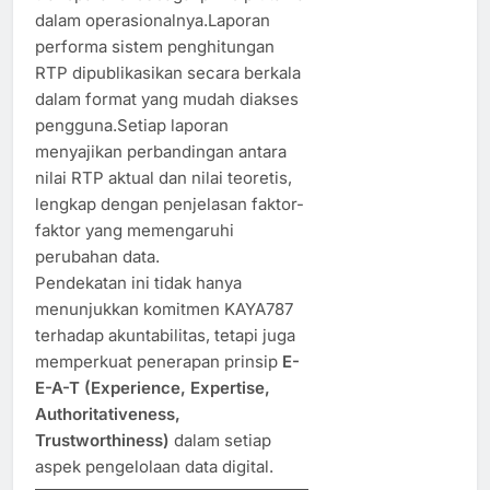
dalam operasionalnya.Laporan
performa sistem penghitungan
RTP dipublikasikan secara berkala
dalam format yang mudah diakses
pengguna.Setiap laporan
menyajikan perbandingan antara
nilai RTP aktual dan nilai teoretis,
lengkap dengan penjelasan faktor-
faktor yang memengaruhi
perubahan data.
Pendekatan ini tidak hanya
menunjukkan komitmen KAYA787
terhadap akuntabilitas, tetapi juga
memperkuat penerapan prinsip
E-
E-A-T (Experience, Expertise,
Authoritativeness,
Trustworthiness)
dalam setiap
aspek pengelolaan data digital.