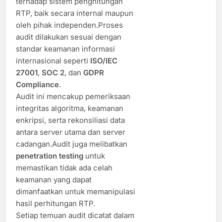
terhadap sistem penghitungan
RTP, baik secara internal maupun
oleh pihak independen.Proses
audit dilakukan sesuai dengan
standar keamanan informasi
internasional seperti
ISO/IEC
27001
,
SOC 2
, dan
GDPR
Compliance
.
Audit ini mencakup pemeriksaan
integritas algoritma, keamanan
enkripsi, serta rekonsiliasi data
antara server utama dan server
cadangan.Audit juga melibatkan
penetration testing
untuk
memastikan tidak ada celah
keamanan yang dapat
dimanfaatkan untuk memanipulasi
hasil perhitungan RTP.
Setiap temuan audit dicatat dalam