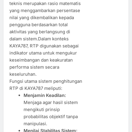
teknis merupakan rasio matematis
yang menggambarkan persentase
nilai yang dikembalikan kepada
pengguna berdasarkan total
aktivitas yang berlangsung di
dalam sistem.Dalam konteks
KAYA787, RTP digunakan sebagai
indikator utama untuk mengukur
keseimbangan dan keakuratan
performa sistem secara
keseluruhan.
Fungsi utama sistem penghitungan
RTP di KAYA787 meliputi:
Menjamin Keadilan:
Menjaga agar hasil sistem
mengikuti prinsip
probabilitas objektif tanpa
manipulasi.
Menilai Stabilitas Sistem: