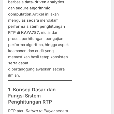
berbasis
data-driven analytics
dan
secure algorithmic
computation
.Artikel ini akan
mengulas secara mendalam
performa sistem penghitungan
RTP di KAYA787
, mulai dari
proses perhitungan, pengujian
performa algoritma, hingga aspek
keamanan dan audit yang
memastikan hasil tetap konsisten
serta dapat
dipertanggungjawabkan secara
ilmiah.
1. Konsep Dasar dan
Fungsi Sistem
Penghitungan RTP
RTP atau
Return to Player
secara