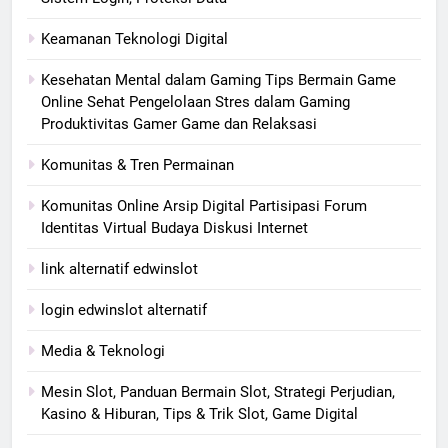
Keamanan Teknologi Digital
Kesehatan Mental dalam Gaming Tips Bermain Game
Online Sehat Pengelolaan Stres dalam Gaming
Produktivitas Gamer Game dan Relaksasi
Komunitas & Tren Permainan
Komunitas Online Arsip Digital Partisipasi Forum
Identitas Virtual Budaya Diskusi Internet
link alternatif edwinslot
login edwinslot alternatif
Media & Teknologi
Mesin Slot, Panduan Bermain Slot, Strategi Perjudian,
Kasino & Hiburan, Tips & Trik Slot, Game Digital