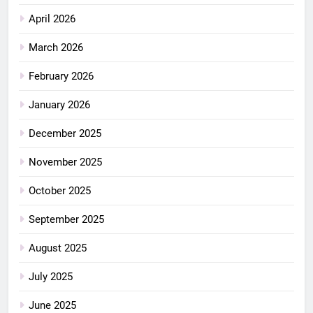
April 2026
March 2026
February 2026
January 2026
December 2025
November 2025
October 2025
September 2025
August 2025
July 2025
June 2025