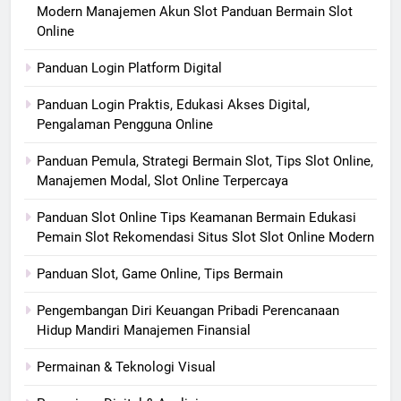
Modern Manajemen Akun Slot Panduan Bermain Slot
Online
Panduan Login Platform Digital
Panduan Login Praktis, Edukasi Akses Digital,
Pengalaman Pengguna Online
Panduan Pemula, Strategi Bermain Slot, Tips Slot Online,
Manajemen Modal, Slot Online Terpercaya
Panduan Slot Online Tips Keamanan Bermain Edukasi
Pemain Slot Rekomendasi Situs Slot Slot Online Modern
Panduan Slot, Game Online, Tips Bermain
Pengembangan Diri Keuangan Pribadi Perencanaan
Hidup Mandiri Manajemen Finansial
Permainan & Teknologi Visual