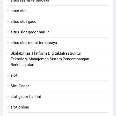
situs resmi terpercaya
situs slot
situs slot gacor
situs slot gacor hari ini
situs slot resmi terpercaya
Skalabilitas Platform Digital,Infrastruktur
Teknologi,Manajemen Sistem,Pengembangan
Berkelanjutan
slot
Slot Gacor
slot gacor hari ini
slot online