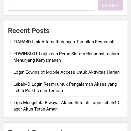
SEARCH
Recent Posts
TIARA4D Link Alternatif dengan Tampilan Responsif
EDWINSLOT Login dan Peran Sistem Responsif dalam
Menunjang Kenyamanan
Login Edwinslot Mobile Access untuk Aktivitas Harian
Lebah4D Login Resmi untuk Pengalaman Akses yang
Lebih Praktis dan Terarah
Tips Mengelola Riwayat Akses Setelah Login Lebah4D
agar Akun Tetap Aman