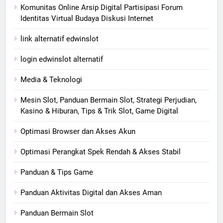
Komunitas Online Arsip Digital Partisipasi Forum
Identitas Virtual Budaya Diskusi Internet
link alternatif edwinslot
login edwinslot alternatif
Media & Teknologi
Mesin Slot, Panduan Bermain Slot, Strategi Perjudian,
Kasino & Hiburan, Tips & Trik Slot, Game Digital
Optimasi Browser dan Akses Akun
Optimasi Perangkat Spek Rendah & Akses Stabil
Panduan & Tips Game
Panduan Aktivitas Digital dan Akses Aman
Panduan Bermain Slot