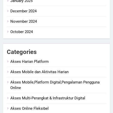
January 2025
December 2024
November 2024
October 2024
Categories
Akses Harian Platform
Akses Mobile dan Aktivitas Harian
Akses Mobile,Platform Digital,Pengalaman Pengguna
Online
Akses Multi-Perangkat & Infrastruktur Digital
Akses Online Fleksibel