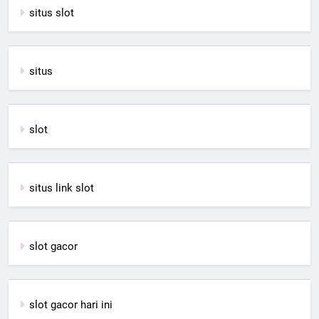
situs slot
situs
slot
situs link slot
slot gacor
slot gacor hari ini