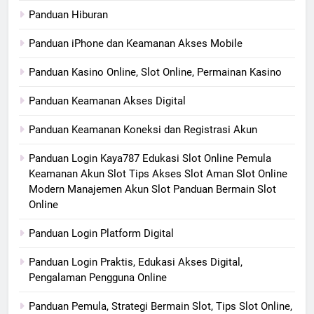
Panduan Hiburan
Panduan iPhone dan Keamanan Akses Mobile
Panduan Kasino Online, Slot Online, Permainan Kasino
Panduan Keamanan Akses Digital
Panduan Keamanan Koneksi dan Registrasi Akun
Panduan Login Kaya787 Edukasi Slot Online Pemula
Keamanan Akun Slot Tips Akses Slot Aman Slot Online
Modern Manajemen Akun Slot Panduan Bermain Slot
Online
Panduan Login Platform Digital
Panduan Login Praktis, Edukasi Akses Digital,
Pengalaman Pengguna Online
Panduan Pemula, Strategi Bermain Slot, Tips Slot Online,