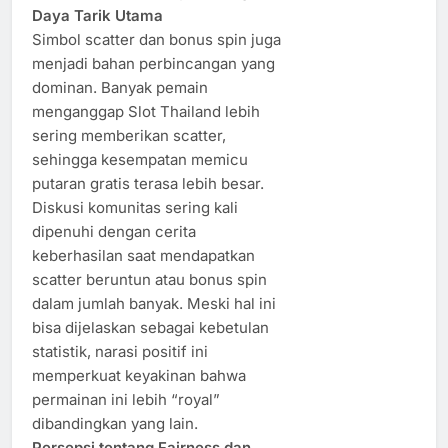
Daya Tarik Utama
Simbol scatter dan bonus spin juga
menjadi bahan perbincangan yang
dominan. Banyak pemain
menganggap Slot Thailand lebih
sering memberikan scatter,
sehingga kesempatan memicu
putaran gratis terasa lebih besar.
Diskusi komunitas sering kali
dipenuhi dengan cerita
keberhasilan saat mendapatkan
scatter beruntun atau bonus spin
dalam jumlah banyak. Meski hal ini
bisa dijelaskan sebagai kebetulan
statistik, narasi positif ini
memperkuat keyakinan bahwa
permainan ini lebih “royal”
dibandingkan yang lain.
Persepsi tentang Fairness dan