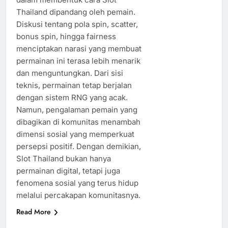
Thailand dipandang oleh pemain.
Diskusi tentang pola spin, scatter,
bonus spin, hingga fairness
menciptakan narasi yang membuat
permainan ini terasa lebih menarik
dan menguntungkan. Dari sisi
teknis, permainan tetap berjalan
dengan sistem RNG yang acak.
Namun, pengalaman pemain yang
dibagikan di komunitas menambah
dimensi sosial yang memperkuat
persepsi positif. Dengan demikian,
Slot Thailand bukan hanya
permainan digital, tetapi juga
fenomena sosial yang terus hidup
melalui percakapan komunitasnya.
Read More