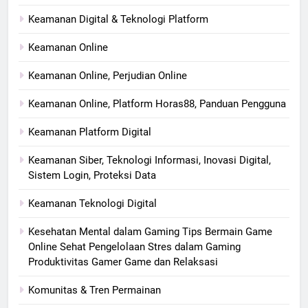
Keamanan Digital & Teknologi Platform
Keamanan Online
Keamanan Online, Perjudian Online
Keamanan Online, Platform Horas88, Panduan Pengguna
Keamanan Platform Digital
Keamanan Siber, Teknologi Informasi, Inovasi Digital,
Sistem Login, Proteksi Data
Keamanan Teknologi Digital
Kesehatan Mental dalam Gaming Tips Bermain Game
Online Sehat Pengelolaan Stres dalam Gaming
Produktivitas Gamer Game dan Relaksasi
Komunitas & Tren Permainan