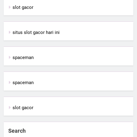
slot gacor
situs slot gacor hari ini
spaceman
spaceman
slot gacor
Search