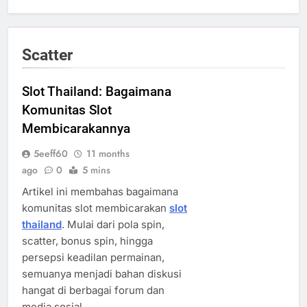
Scatter
Slot Thailand: Bagaimana
Komunitas Slot
Membicarakannya
5eeff60
11 months
ago
0
5 mins
Artikel ini membahas bagaimana
komunitas slot membicarakan
slot
thailand
. Mulai dari pola spin,
scatter, bonus spin, hingga
persepsi keadilan permainan,
semuanya menjadi bahan diskusi
hangat di berbagai forum dan
media sosial.