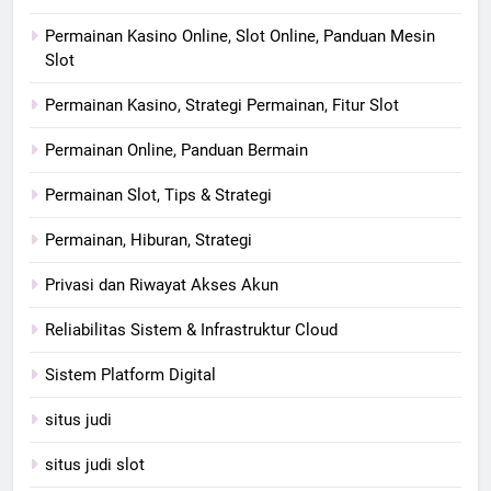
Permainan Kasino Online, Slot Online, Panduan Mesin
Slot
Permainan Kasino, Strategi Permainan, Fitur Slot
Permainan Online, Panduan Bermain
Permainan Slot, Tips & Strategi
Permainan, Hiburan, Strategi
Privasi dan Riwayat Akses Akun
Reliabilitas Sistem & Infrastruktur Cloud
Sistem Platform Digital
situs judi
situs judi slot