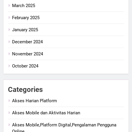
March 2025
February 2025
January 2025
December 2024
November 2024
October 2024
Categories
Akses Harian Platform
Akses Mobile dan Aktivitas Harian
Akses Mobile,Platform Digital,Pengalaman Pengguna
Online