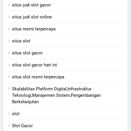
situs judi slot gacor
situs judi slot online
situs resmi terpercaya
situs slot
situs slot gacor
situs slot gacor hari ini
situs slot resmi terpercaya
Skalabilitas Platform Digital,Infrastruktur
Teknologi,Manajemen Sistem,Pengembangan
Berkelanjutan
slot
Slot Gacor