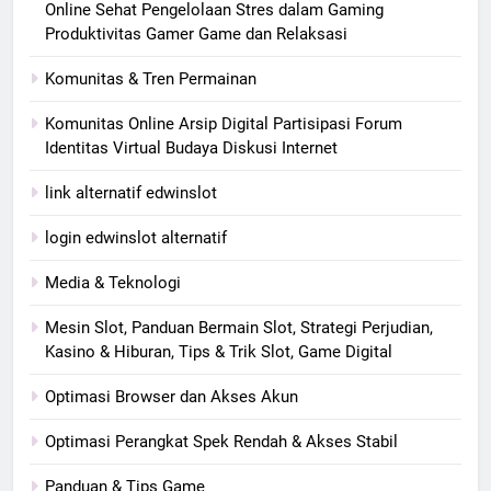
Online Sehat Pengelolaan Stres dalam Gaming
Produktivitas Gamer Game dan Relaksasi
Komunitas & Tren Permainan
Komunitas Online Arsip Digital Partisipasi Forum
Identitas Virtual Budaya Diskusi Internet
link alternatif edwinslot
login edwinslot alternatif
Media & Teknologi
Mesin Slot, Panduan Bermain Slot, Strategi Perjudian,
Kasino & Hiburan, Tips & Trik Slot, Game Digital
Optimasi Browser dan Akses Akun
Optimasi Perangkat Spek Rendah & Akses Stabil
Panduan & Tips Game