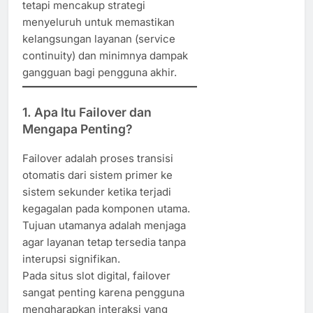
tetapi mencakup strategi
menyeluruh untuk memastikan
kelangsungan layanan (service
continuity) dan minimnya dampak
gangguan bagi pengguna akhir.
1. Apa Itu Failover dan
Mengapa Penting?
Failover adalah proses transisi
otomatis dari sistem primer ke
sistem sekunder ketika terjadi
kegagalan pada komponen utama.
Tujuan utamanya adalah menjaga
agar layanan tetap tersedia tanpa
interupsi signifikan.
Pada situs slot digital, failover
sangat penting karena pengguna
mengharapkan interaksi yang