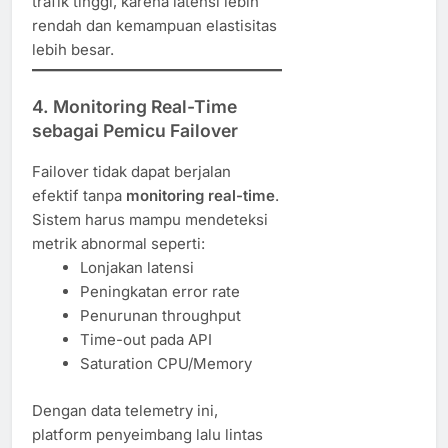
trafik tinggi, karena latensi lebih
rendah dan kemampuan elastisitas
lebih besar.
4. Monitoring Real-Time
sebagai Pemicu Failover
Failover tidak dapat berjalan
efektif tanpa
monitoring real-time
.
Sistem harus mampu mendeteksi
metrik abnormal seperti:
Lonjakan latensi
Peningkatan error rate
Penurunan throughput
Time-out pada API
Saturation CPU/Memory
Dengan data telemetry ini,
platform penyeimbang lalu lintas