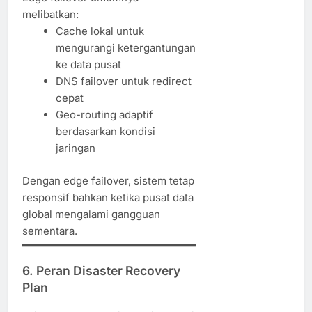
melibatkan:
Cache lokal untuk
mengurangi ketergantungan
ke data pusat
DNS failover untuk redirect
cepat
Geo-routing adaptif
berdasarkan kondisi
jaringan
Dengan edge failover, sistem tetap
responsif bahkan ketika pusat data
global mengalami gangguan
sementara.
6. Peran Disaster Recovery
Plan