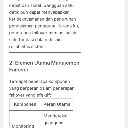
cepat dan stabil. Gangguan satu
detik pun dapat menyebabkan
ketidaknyamanan dan penurunan
pengalaman pengguna. Karena itu,
penerapan failover menjadi salah
satu fondasi dalam desain
reliabilitas sistem.
2. Elemen Utama Manajemen
Failover
Terdapat beberapa komponen
yang berperan dalam penerapan
failover yang efektif:
Komponen
Peran Utama
Mendeteksi
gangguan
Monitoring