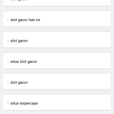
slot gacor hari ini
slot gacor
situs slot gacor
slot gacor
situs terpercaya