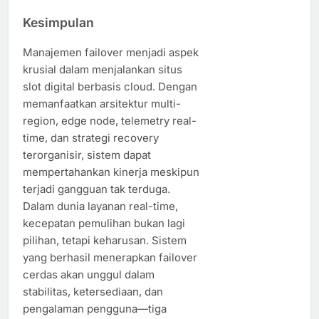
Kesimpulan
Manajemen failover menjadi aspek
krusial dalam menjalankan situs
slot digital berbasis cloud. Dengan
memanfaatkan arsitektur multi-
region, edge node, telemetry real-
time, dan strategi recovery
terorganisir, sistem dapat
mempertahankan kinerja meskipun
terjadi gangguan tak terduga.
Dalam dunia layanan real-time,
kecepatan pemulihan bukan lagi
pilihan, tetapi keharusan. Sistem
yang berhasil menerapkan failover
cerdas akan unggul dalam
stabilitas, ketersediaan, dan
pengalaman pengguna—tiga