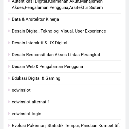
Autentikasi Digital,Keamanan Akun,Manajemen
Akses,Pengalaman Pengguna,Arsitektur Sistem
Data & Arsitektur Kinerja
Desain Digital, Teknologi Visual, User Experience
Desain Interaktif & UX Digital
Desain Responsif dan Akses Lintas Perangkat
Desain Web & Pengalaman Pengguna
Edukasi Digital & Gaming
edwinslot
edwinslot alternatif
edwinslot login
Evolusi Pokémon, Statistik Tempur, Panduan Kompetitif,