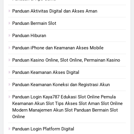
Panduan Aktivitas Digital dan Akses Aman
Panduan Bermain Slot
Panduan Hiburan
Panduan iPhone dan Keamanan Akses Mobile
Panduan Kasino Online, Slot Online, Permainan Kasino
Panduan Keamanan Akses Digital
Panduan Keamanan Koneksi dan Registrasi Akun
Panduan Login Kaya787 Edukasi Slot Online Pemula
Keamanan Akun Slot Tips Akses Slot Aman Slot Online
Modern Manajemen Akun Slot Panduan Bermain Slot
Online
Panduan Login Platform Digital