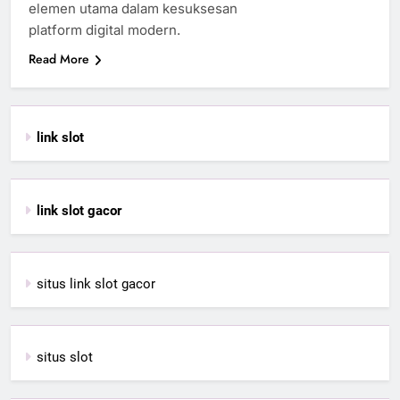
elemen utama dalam kesuksesan
platform digital modern.
Read More
link slot
link slot gacor
situs link slot gacor
situs slot