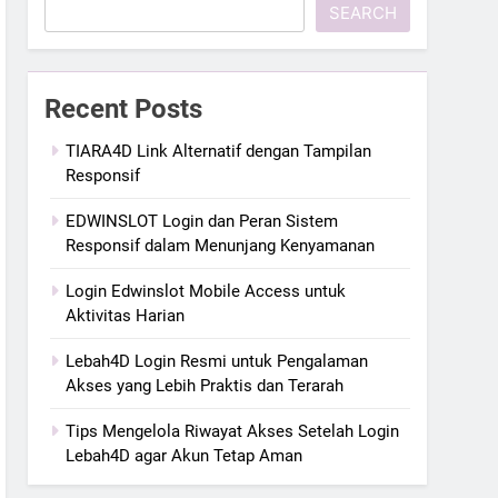
SEARCH
Recent Posts
TIARA4D Link Alternatif dengan Tampilan
Responsif
EDWINSLOT Login dan Peran Sistem
Responsif dalam Menunjang Kenyamanan
Login Edwinslot Mobile Access untuk
Aktivitas Harian
Lebah4D Login Resmi untuk Pengalaman
Akses yang Lebih Praktis dan Terarah
Tips Mengelola Riwayat Akses Setelah Login
Lebah4D agar Akun Tetap Aman