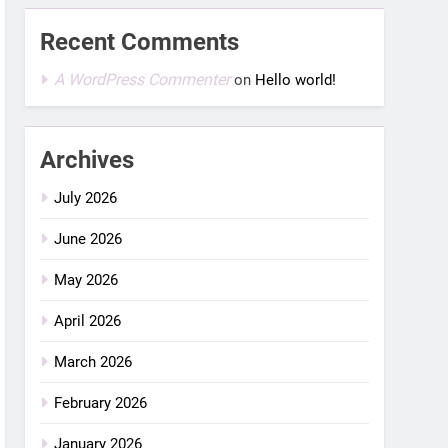
Recent Comments
A WordPress Commenter
on
Hello world!
Archives
July 2026
June 2026
May 2026
April 2026
March 2026
February 2026
January 2026