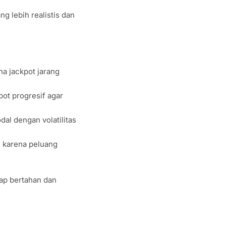
 lebih realistis dan
na jackpot jarang
ot progresif agar
al dengan volatilitas
, karena peluang
ap bertahan dan