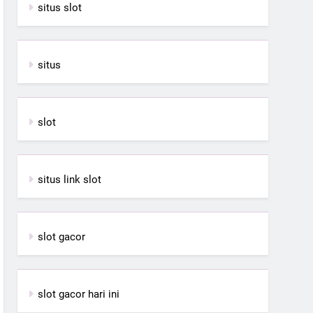
situs slot
situs
slot
situs link slot
slot gacor
slot gacor hari ini