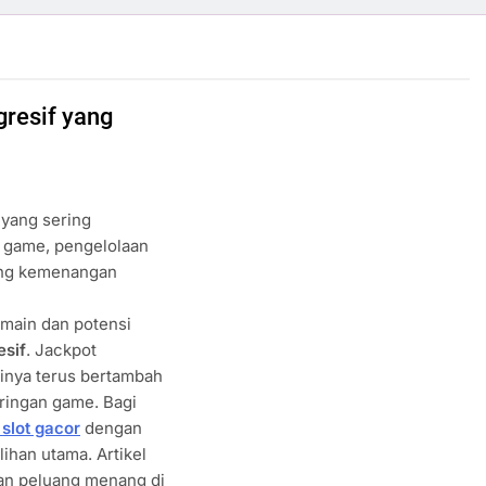
gresif yang
 yang sering
 game, pengelolaan
ang kemenangan
main dan potensi
esif
. Jackpot
ainya terus bertambah
aringan game. Bagi
 slot gacor
dengan
ihan utama. Artikel
kan peluang menang di