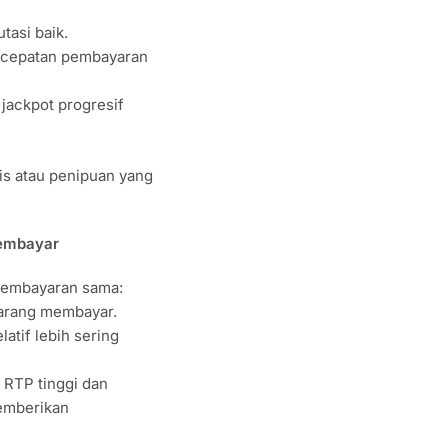
tasi baik.
kecepatan pembayaran
jackpot progresif
is atau penipuan yang
Membayar
 pembayaran sama:
jarang membayar.
atif lebih sering
 RTP tinggi dan
memberikan