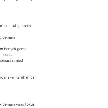
ri seluruh pemain
ng pemain
gan banyak game
 besar.
binasi simbol
canakan taruhan dan
k pemain yang fokus