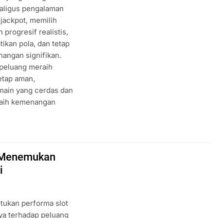
aligus pengalaman
ackpot, memilih
progresif realistis,
kan pola, dan tetap
angan signifikan.
 peluang meraih
etap aman,
emain yang cerdas dan
eraih kemenangan
: Menemukan
i
tukan performa slot
ya terhadap peluang