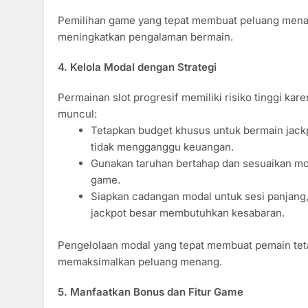
Pemilihan game yang tepat membuat peluang menang
meningkatkan pengalaman bermain.
4. Kelola Modal dengan Strategi
Permainan slot progresif memiliki risiko tinggi kare
muncul:
Tetapkan budget khusus untuk bermain jackp
tidak mengganggu keuangan.
Gunakan taruhan bertahap dan sesuaikan mod
game.
Siapkan cadangan modal untuk sesi panjang
jackpot besar membutuhkan kesabaran.
Pengelolaan modal yang tepat membuat pemain tet
memaksimalkan peluang menang.
5. Manfaatkan Bonus dan Fitur Game