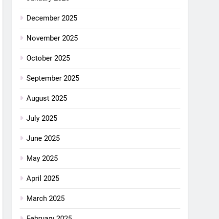
December 2025
November 2025
October 2025
September 2025
August 2025
July 2025
June 2025
May 2025
April 2025
March 2025
February 2025