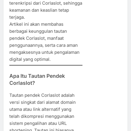
terenkripsi dari Corlaslot, sehingga
keamanan dan keaslian tetap
terjaga.
Artikel ini akan membahas
berbagai keunggulan tautan
pendek Corlaslot, manfaat
penggunaannya, serta cara aman
mengaksesnya untuk pengalaman
digital yang optimal.
Apa Itu Tautan Pendek
Corlaslot?
Tautan pendek Corlaslot adalah
versi singkat dari alamat domain
utama atau link alternatif yang
telah dikompresi menggunakan
sistem pengalihan atau URL
shortening. Tautan ini biasanya