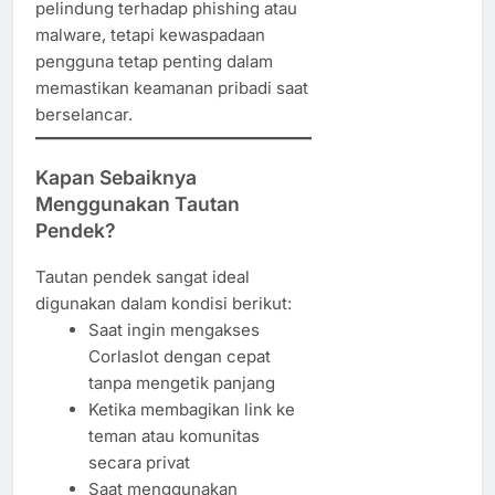
pelindung terhadap phishing atau
malware, tetapi kewaspadaan
pengguna tetap penting dalam
memastikan keamanan pribadi saat
berselancar.
Kapan Sebaiknya
Menggunakan Tautan
Pendek?
Tautan pendek sangat ideal
digunakan dalam kondisi berikut:
Saat ingin mengakses
Corlaslot dengan cepat
tanpa mengetik panjang
Ketika membagikan link ke
teman atau komunitas
secara privat
Saat menggunakan