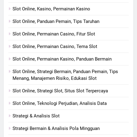
Slot Online, Kasino, Permainan Kasino
Slot Online, Panduan Pemain, Tips Taruhan
Slot Online, Permainan Casino, Fitur Slot
Slot Online, Permainan Casino, Tema Slot
Slot Online, Permainan Kasino, Panduan Bermain
Slot Online, Strategi Bermain, Panduan Pemain, Tips
Menang, Manajemen Risiko, Edukasi Slot
Slot Online, Strategi Slot, Situs Slot Terpercaya
Slot Online, Teknologi Perjudian, Analisis Data
Strategi & Analisis Slot
Strategi Bermain & Analisis Pola Mingguan