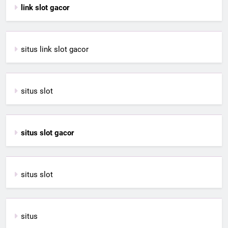
link slot gacor
situs link slot gacor
situs slot
situs slot gacor
situs slot
situs