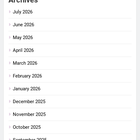
July 2026
June 2026
May 2026
April 2026
March 2026
February 2026
January 2026
December 2025
November 2025
October 2025
September 2025