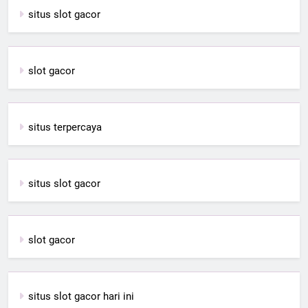
situs slot gacor
slot gacor
situs terpercaya
situs slot gacor
slot gacor
situs slot gacor hari ini