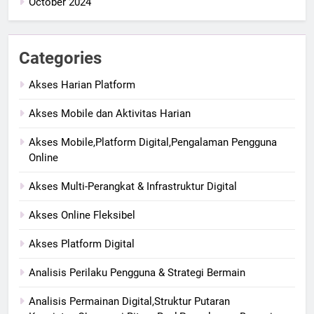
October 2024
Categories
Akses Harian Platform
Akses Mobile dan Aktivitas Harian
Akses Mobile,Platform Digital,Pengalaman Pengguna
Online
Akses Multi-Perangkat & Infrastruktur Digital
Akses Online Fleksibel
Akses Platform Digital
Analisis Perilaku Pengguna & Strategi Bermain
Analisis Permainan Digital,Struktur Putaran