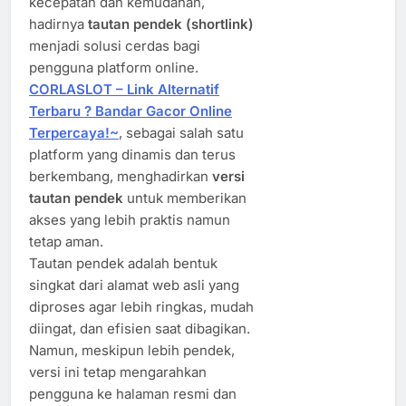
kecepatan dan kemudahan,
hadirnya
tautan pendek (shortlink)
menjadi solusi cerdas bagi
pengguna platform online.
CORLASLOT – Link Alternatif
Terbaru ? Bandar Gacor Online
Terpercaya!~
, sebagai salah satu
platform yang dinamis dan terus
berkembang, menghadirkan
versi
tautan pendek
untuk memberikan
akses yang lebih praktis namun
tetap aman.
Tautan pendek adalah bentuk
singkat dari alamat web asli yang
diproses agar lebih ringkas, mudah
diingat, dan efisien saat dibagikan.
Namun, meskipun lebih pendek,
versi ini tetap mengarahkan
pengguna ke halaman resmi dan