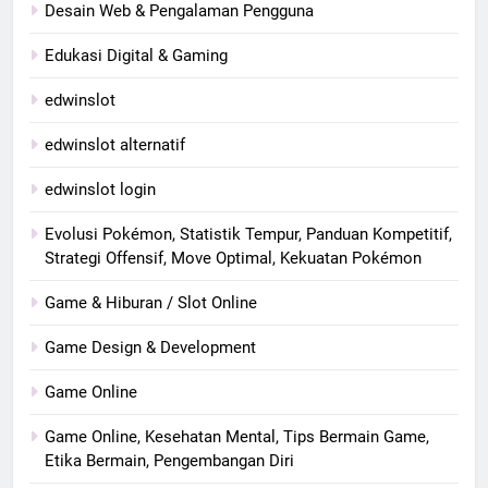
Desain Web & Pengalaman Pengguna
Edukasi Digital & Gaming
edwinslot
edwinslot alternatif
edwinslot login
Evolusi Pokémon, Statistik Tempur, Panduan Kompetitif,
Strategi Offensif, Move Optimal, Kekuatan Pokémon
Game & Hiburan / Slot Online
Game Design & Development
Game Online
Game Online, Kesehatan Mental, Tips Bermain Game,
Etika Bermain, Pengembangan Diri