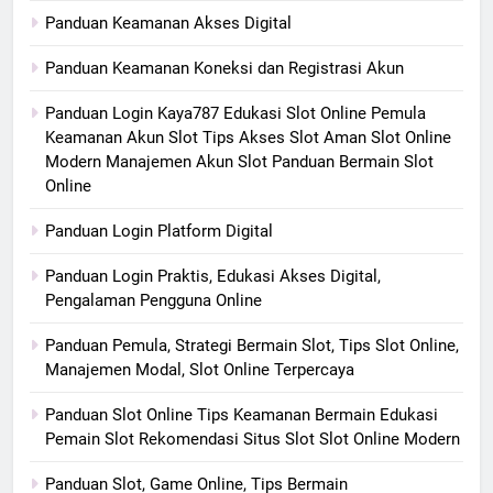
Panduan Keamanan Akses Digital
Panduan Keamanan Koneksi dan Registrasi Akun
Panduan Login Kaya787 Edukasi Slot Online Pemula
Keamanan Akun Slot Tips Akses Slot Aman Slot Online
Modern Manajemen Akun Slot Panduan Bermain Slot
Online
Panduan Login Platform Digital
Panduan Login Praktis, Edukasi Akses Digital,
Pengalaman Pengguna Online
Panduan Pemula, Strategi Bermain Slot, Tips Slot Online,
Manajemen Modal, Slot Online Terpercaya
Panduan Slot Online Tips Keamanan Bermain Edukasi
Pemain Slot Rekomendasi Situs Slot Slot Online Modern
Panduan Slot, Game Online, Tips Bermain