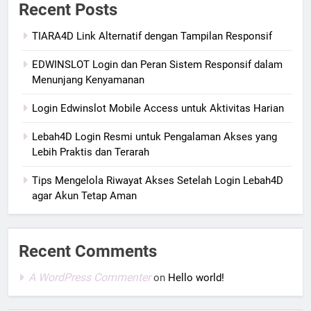
Recent Posts
TIARA4D Link Alternatif dengan Tampilan Responsif
EDWINSLOT Login dan Peran Sistem Responsif dalam
Menunjang Kenyamanan
Login Edwinslot Mobile Access untuk Aktivitas Harian
Lebah4D Login Resmi untuk Pengalaman Akses yang
Lebih Praktis dan Terarah
Tips Mengelola Riwayat Akses Setelah Login Lebah4D
agar Akun Tetap Aman
Recent Comments
A WordPress Commenter
on
Hello world!