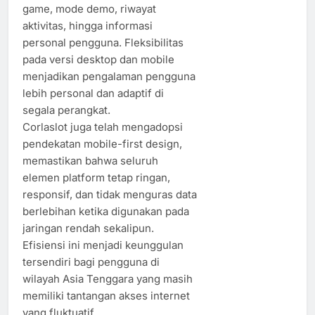
game, mode demo, riwayat
aktivitas, hingga informasi
personal pengguna. Fleksibilitas
pada versi desktop dan mobile
menjadikan pengalaman pengguna
lebih personal dan adaptif di
segala perangkat.
Corlaslot juga telah mengadopsi
pendekatan mobile-first design,
memastikan bahwa seluruh
elemen platform tetap ringan,
responsif, dan tidak menguras data
berlebihan ketika digunakan pada
jaringan rendah sekalipun.
Efisiensi ini menjadi keunggulan
tersendiri bagi pengguna di
wilayah Asia Tenggara yang masih
memiliki tantangan akses internet
yang fluktuatif.