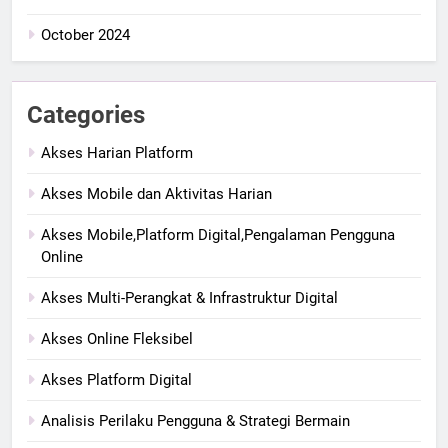
October 2024
Categories
Akses Harian Platform
Akses Mobile dan Aktivitas Harian
Akses Mobile,Platform Digital,Pengalaman Pengguna
Online
Akses Multi-Perangkat & Infrastruktur Digital
Akses Online Fleksibel
Akses Platform Digital
Analisis Perilaku Pengguna & Strategi Bermain