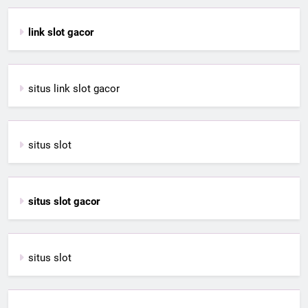
link slot gacor
situs link slot gacor
situs slot
situs slot gacor
situs slot