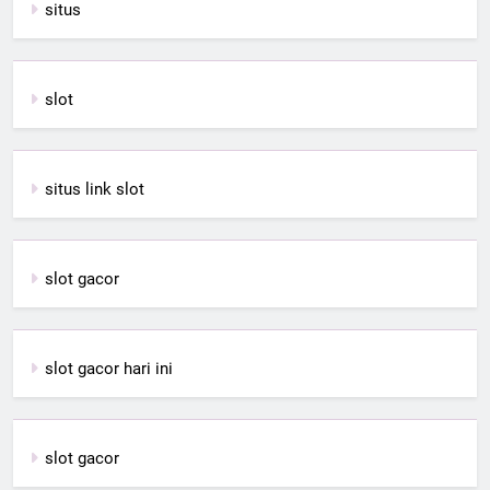
situs
slot
situs link slot
slot gacor
slot gacor hari ini
slot gacor