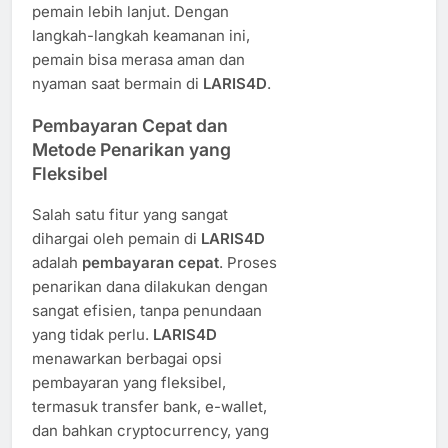
pemain lebih lanjut. Dengan
langkah-langkah keamanan ini,
pemain bisa merasa aman dan
nyaman saat bermain di
LARIS4D
.
Pembayaran Cepat dan
Metode Penarikan yang
Fleksibel
Salah satu fitur yang sangat
dihargai oleh pemain di
LARIS4D
adalah
pembayaran cepat
. Proses
penarikan dana dilakukan dengan
sangat efisien, tanpa penundaan
yang tidak perlu.
LARIS4D
menawarkan berbagai opsi
pembayaran yang fleksibel,
termasuk transfer bank, e-wallet,
dan bahkan cryptocurrency, yang