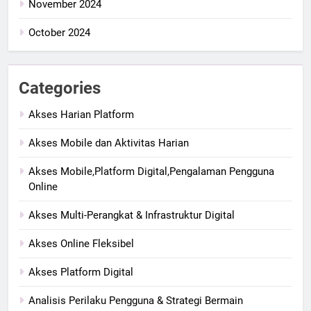
November 2024
October 2024
Categories
Akses Harian Platform
Akses Mobile dan Aktivitas Harian
Akses Mobile,Platform Digital,Pengalaman Pengguna
Online
Akses Multi-Perangkat & Infrastruktur Digital
Akses Online Fleksibel
Akses Platform Digital
Analisis Perilaku Pengguna & Strategi Bermain