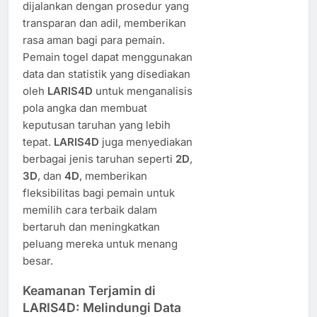
dijalankan dengan prosedur yang
transparan dan adil, memberikan
rasa aman bagi para pemain.
Pemain togel dapat menggunakan
data dan statistik yang disediakan
oleh
LARIS4D
untuk menganalisis
pola angka dan membuat
keputusan taruhan yang lebih
tepat.
LARIS4D
juga menyediakan
berbagai jenis taruhan seperti
2D
,
3D
, dan
4D
, memberikan
fleksibilitas bagi pemain untuk
memilih cara terbaik dalam
bertaruh dan meningkatkan
peluang mereka untuk menang
besar.
Keamanan Terjamin di
LARIS4D: Melindungi Data