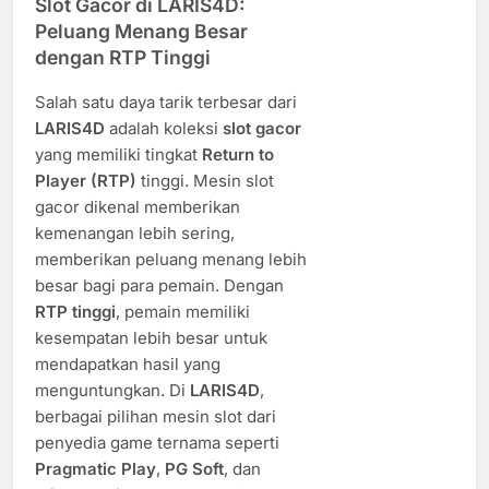
Slot Gacor di LARIS4D:
Peluang Menang Besar
dengan RTP Tinggi
Salah satu daya tarik terbesar dari
LARIS4D
adalah koleksi
slot gacor
yang memiliki tingkat
Return to
Player (RTP)
tinggi. Mesin slot
gacor dikenal memberikan
kemenangan lebih sering,
memberikan peluang menang lebih
besar bagi para pemain. Dengan
RTP tinggi
, pemain memiliki
kesempatan lebih besar untuk
mendapatkan hasil yang
menguntungkan. Di
LARIS4D
,
berbagai pilihan mesin slot dari
penyedia game ternama seperti
Pragmatic Play
,
PG Soft
, dan