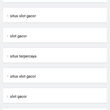
situs slot gacor
slot gacor
situs terpercaya
situs slot gacor
slot gacor