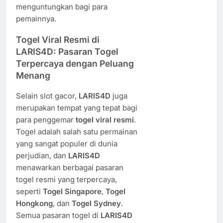
menguntungkan bagi para
pemainnya.
Togel Viral Resmi di
LARIS4D: Pasaran Togel
Terpercaya dengan Peluang
Menang
Selain slot gacor,
LARIS4D
juga
merupakan tempat yang tepat bagi
para penggemar
togel viral resmi
.
Togel adalah salah satu permainan
yang sangat populer di dunia
perjudian, dan
LARIS4D
menawarkan berbagai pasaran
togel resmi yang terpercaya,
seperti
Togel Singapore
,
Togel
Hongkong
, dan
Togel Sydney
.
Semua pasaran togel di
LARIS4D