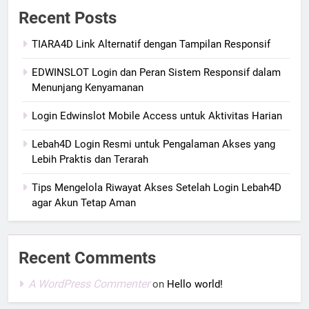
Recent Posts
TIARA4D Link Alternatif dengan Tampilan Responsif
EDWINSLOT Login dan Peran Sistem Responsif dalam
Menunjang Kenyamanan
Login Edwinslot Mobile Access untuk Aktivitas Harian
Lebah4D Login Resmi untuk Pengalaman Akses yang
Lebih Praktis dan Terarah
Tips Mengelola Riwayat Akses Setelah Login Lebah4D
agar Akun Tetap Aman
Recent Comments
A WordPress Commenter
on
Hello world!