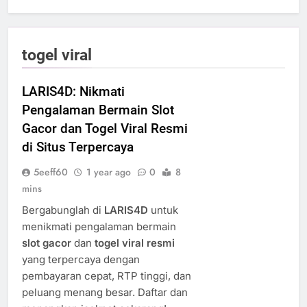
togel viral
LARIS4D: Nikmati
Pengalaman Bermain Slot
Gacor dan Togel Viral Resmi
di Situs Terpercaya
5eeff60
1 year ago
0
8
mins
Bergabunglah di
LARIS4D
untuk
menikmati pengalaman bermain
slot gacor
dan
togel viral resmi
yang terpercaya dengan
pembayaran cepat, RTP tinggi, dan
peluang menang besar. Daftar dan