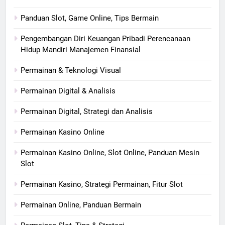
Panduan Slot, Game Online, Tips Bermain
Pengembangan Diri Keuangan Pribadi Perencanaan
Hidup Mandiri Manajemen Finansial
Permainan & Teknologi Visual
Permainan Digital & Analisis
Permainan Digital, Strategi dan Analisis
Permainan Kasino Online
Permainan Kasino Online, Slot Online, Panduan Mesin
Slot
Permainan Kasino, Strategi Permainan, Fitur Slot
Permainan Online, Panduan Bermain