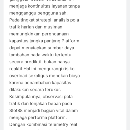
menjaga kontinuitas layanan tanpa
mengganggu pengguna sah.
Pada tingkat strategi, analisis pola
trafik harian dan musiman
memungkinkan perencanaan
kapasitas jangka panjang.Platform
dapat menyiapkan sumber daya
tambahan pada waktu tertentu
secara prediktif, bukan hanya
reaktif.Hal ini mengurangi risiko
overload sekaligus menekan biaya
karena penambahan kapasitas
dilakukan secara terukur.
Kesimpulannya, observasi pola
trafik dan lonjakan beban pada
Slot88 menjadi bagian vital dalam
menjaga performa platform.
Dengan kombinasi telemetry real