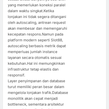
yang memerlukan koneksi paralel
dalam waktu singkat.Ketika
lonjakan ini tidak segera ditangani
oleh autoscaling, antrean request
akan membesar dan memengaruhi
kecepatan respons.Namun pada
platform modern seperti Slot88,
autoscaling berbasis metrik dapat
memperluas jumlah instance
layanan secara otomatis sesuai
kebutuhan.Hal ini memungkinkan
infrastruktur tetap elastis dan
responsif.
Layer penyimpanan dan database
turut memiliki peran besar dalam
mengelola lonjakan trafik.Database
monolitik akan cepat menjadi
bottleneck, sementara arsitektur