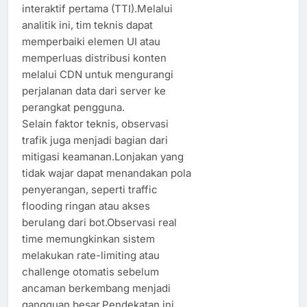
interaktif pertama (TTI).Melalui
analitik ini, tim teknis dapat
memperbaiki elemen UI atau
memperluas distribusi konten
melalui CDN untuk mengurangi
perjalanan data dari server ke
perangkat pengguna.
Selain faktor teknis, observasi
trafik juga menjadi bagian dari
mitigasi keamanan.Lonjakan yang
tidak wajar dapat menandakan pola
penyerangan, seperti traffic
flooding ringan atau akses
berulang dari bot.Observasi real
time memungkinkan sistem
melakukan rate-limiting atau
challenge otomatis sebelum
ancaman berkembang menjadi
gangguan besar.Pendekatan ini