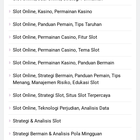
Slot Online, Kasino, Permainan Kasino
Slot Online, Panduan Pemain, Tips Taruhan
Slot Online, Permainan Casino, Fitur Slot
Slot Online, Permainan Casino, Tema Slot
Slot Online, Permainan Kasino, Panduan Bermain
Slot Online, Strategi Bermain, Panduan Pemain, Tips
Menang, Manajemen Risiko, Edukasi Slot
Slot Online, Strategi Slot, Situs Slot Terpercaya
Slot Online, Teknologi Perjudian, Analisis Data
Strategi & Analisis Slot
Strategi Bermain & Analisis Pola Mingguan