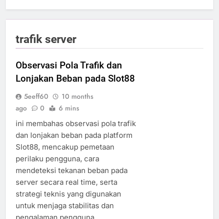
trafik server
Observasi Pola Trafik dan
Lonjakan Beban pada Slot88
5eeff60
10 months
ago
0
6 mins
ini membahas observasi pola trafik
dan lonjakan beban pada platform
Slot88, mencakup pemetaan
perilaku pengguna, cara
mendeteksi tekanan beban pada
server secara real time, serta
strategi teknis yang digunakan
untuk menjaga stabilitas dan
pengalaman pengguna.