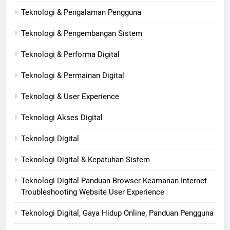
Teknologi & Pengalaman Pengguna
Teknologi & Pengembangan Sistem
Teknologi & Performa Digital
Teknologi & Permainan Digital
Teknologi & User Experience
Teknologi Akses Digital
Teknologi Digital
Teknologi Digital & Kepatuhan Sistem
Teknologi Digital Panduan Browser Keamanan Internet
Troubleshooting Website User Experience
Teknologi Digital, Gaya Hidup Online, Panduan Pengguna