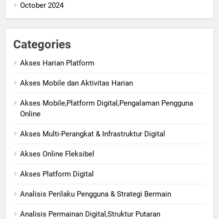
October 2024
Categories
Akses Harian Platform
Akses Mobile dan Aktivitas Harian
Akses Mobile,Platform Digital,Pengalaman Pengguna
Online
Akses Multi-Perangkat & Infrastruktur Digital
Akses Online Fleksibel
Akses Platform Digital
Analisis Perilaku Pengguna & Strategi Bermain
Analisis Permainan Digital,Struktur Putaran