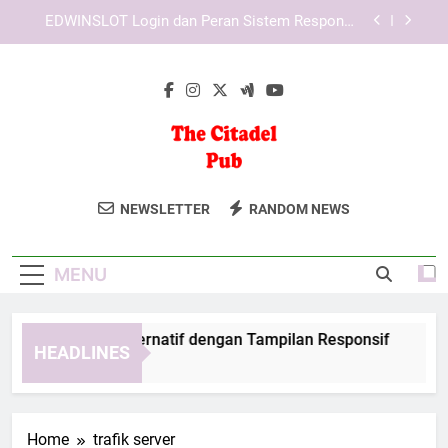
Skip
Login Edwinslot Mobile Access untuk Aktivitas
to
Harian
content
Lebah4D Login Resmi untuk Pengalaman Akses
yang Lebih Praktis dan Terarah
TIARA4D Link Alternatif dengan Tampilan
Responsif
EDWINSLOT Login dan Peran Sistem Responsif
dalam Menunjang Kenyamanan
The Citadel Pub
Bersantai Di The Citadel Pub, Tempat
Login Edwinslot Mobile Access untuk Aktivitas
NEWSLETTER
RANDOM NEWS
Harian
Berkumpul Dengan Suasana Klasik Dan
Lebah4D Login Resmi untuk Pengalaman Akses
Pilihan Minuman Yang Beragam.
yang Lebih Praktis dan Terarah
MENU
ARA4D Link Alternatif dengan Tampilan Responsif
EDWI
HEADLINES
Weeks Ago
1 Mon
Home
trafik server