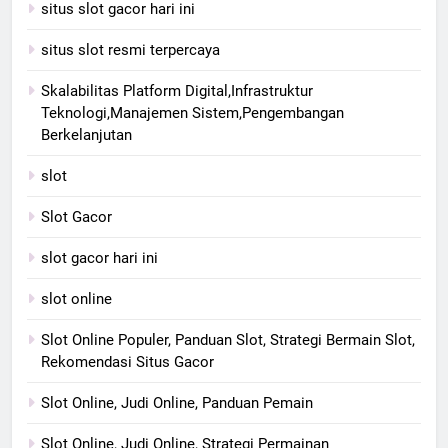
situs slot gacor hari ini
situs slot resmi terpercaya
Skalabilitas Platform Digital,Infrastruktur
Teknologi,Manajemen Sistem,Pengembangan
Berkelanjutan
slot
Slot Gacor
slot gacor hari ini
slot online
Slot Online Populer, Panduan Slot, Strategi Bermain Slot,
Rekomendasi Situs Gacor
Slot Online, Judi Online, Panduan Pemain
Slot Online, Judi Online, Strategi Permainan