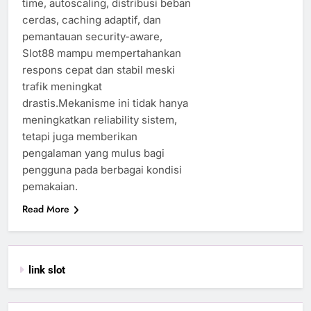
time, autoscaling, distribusi beban
cerdas, caching adaptif, dan
pemantauan security-aware,
Slot88 mampu mempertahankan
respons cepat dan stabil meski
trafik meningkat
drastis.Mekanisme ini tidak hanya
meningkatkan reliability sistem,
tetapi juga memberikan
pengalaman yang mulus bagi
pengguna pada berbagai kondisi
pemakaian.
Read More
link slot