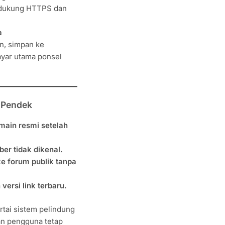
ndukung HTTPS dan
a
n, simpan ke
ayar utama ponsel
 Pendek
main resmi setelah
er tidak dikenal.
e forum publik tanpa
versi link terbaru.
rtai sistem pelindung
an pengguna tetap