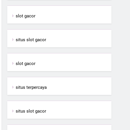
slot gacor
situs slot gacor
slot gacor
situs terpercaya
situs slot gacor