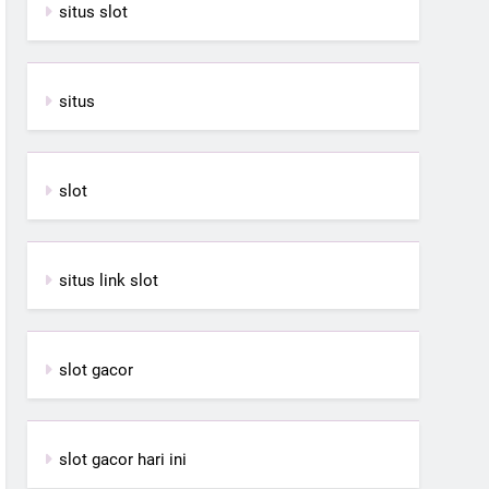
situs slot
situs
slot
situs link slot
slot gacor
slot gacor hari ini