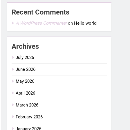
Recent Comments
A WordPress Commenter
on
Hello world!
Archives
July 2026
June 2026
May 2026
April 2026
March 2026
February 2026
January 2026