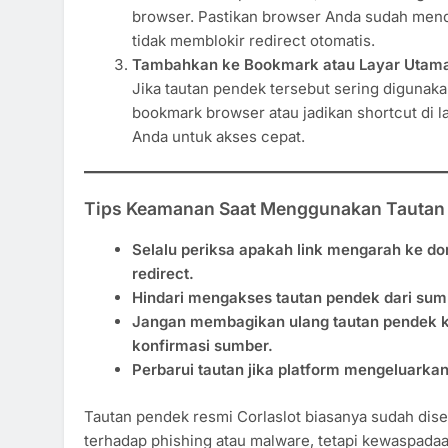
browser. Pastikan browser Anda sudah me
tidak memblokir redirect otomatis.
Tambahkan ke Bookmark atau Layar Utam
Jika tautan pendek tersebut sering digunaka
bookmark browser atau jadikan shortcut di l
Anda untuk akses cepat.
Tips Keamanan Saat Menggunakan Tautan
Selalu periksa apakah link mengarah ke do
redirect.
Hindari mengakses tautan pendek dari sumb
Jangan membagikan ulang tautan pendek k
konfirmasi sumber.
Perbarui tautan jika platform mengeluarkan 
Tautan pendek resmi Corlaslot biasanya sudah dise
terhadap phishing atau malware, tetapi kewaspada