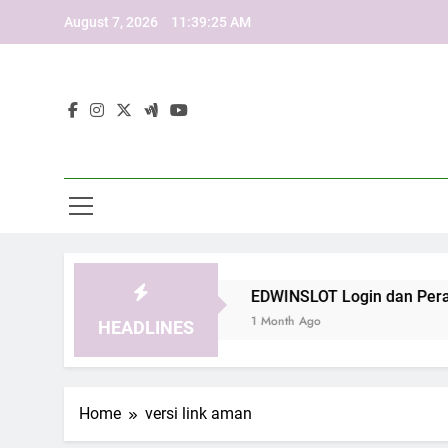
Skip
August 7, 2026
11:39:26 AM
to
content
The
Bersantai
pilan Responsif
EDWINSLOT Login dan Peran Sistem R
1 Month Ago
HEADLINES
Home
versi link aman