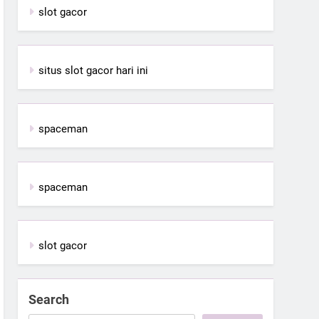
slot gacor
situs slot gacor hari ini
spaceman
spaceman
slot gacor
Search