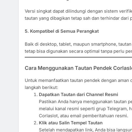
Versi singkat dapat dilindungi dengan sistem verifik
tautan yang dibagikan tetap sah dan terhindar dari
5.
Kompatibel di Semua Perangkat
Baik di desktop, tablet, maupun smartphone, tautan
tetap bisa digunakan secara optimal tanpa perlu p
Cara Menggunakan Tautan Pendek Corlasl
Untuk memanfaatkan tautan pendek dengan aman dan
langkah berikut:
Dapatkan Tautan dari Channel Resmi
Pastikan Anda hanya menggunakan tautan p
melalui kanal resmi seperti grup Telegram, 
Corlaslot, atau email pemberitahuan resmi.
Klik atau Salin Tempel Tautan
Setelah mendapatkan link, Anda bisa langsung