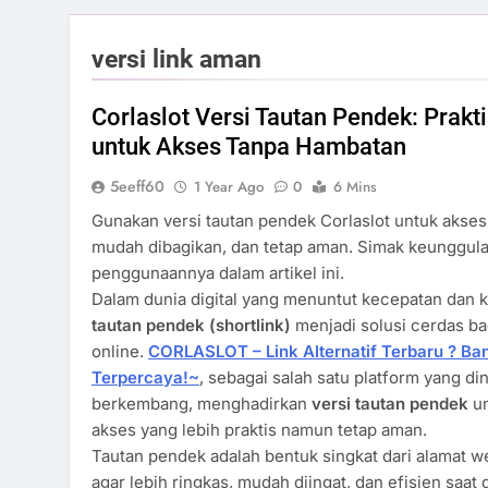
versi link aman
Corlaslot Versi Tautan Pendek: Prak
untuk Akses Tanpa Hambatan
5eeff60
1 Year Ago
0
6 Mins
Gunakan versi tautan pendek Corlaslot untuk akses
mudah dibagikan, dan tetap aman. Simak keunggula
penggunaannya dalam artikel ini.
Dalam dunia digital yang menuntut kecepatan dan 
tautan pendek (shortlink)
menjadi solusi cerdas b
online.
CORLASLOT – Link Alternatif Terbaru ? Ba
Terpercaya!~
, sebagai salah satu platform yang di
berkembang, menghadirkan
versi tautan pendek
un
akses yang lebih praktis namun tetap aman.
Tautan pendek adalah bentuk singkat dari alamat w
agar lebih ringkas, mudah diingat, dan efisien saat