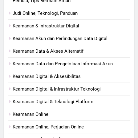
Pemula, Tips Bermain Aman
Judi Online, Teknologi, Panduan
Keamanan & Infrastruktur Digital
Keamanan Akun dan Perlindungan Data Digital
Keamanan Data & Akses Alternatif
Keamanan Data dan Pengelolaan Informasi Akun
Keamanan Digital & Aksesibilitas
Keamanan Digital & Infrastruktur Teknologi
Keamanan Digital & Teknologi Platform
Keamanan Online
Keamanan Online, Perjudian Online