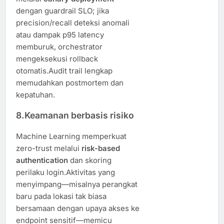
dengan guardrail SLO; jika
precision/recall deteksi anomali
atau dampak p95 latency
memburuk, orchestrator
mengeksekusi rollback
otomatis.Audit trail lengkap
memudahkan postmortem dan
kepatuhan.
8.Keamanan berbasis risiko
Machine Learning memperkuat
zero-trust melalui
risk-based
authentication
dan skoring
perilaku login.Aktivitas yang
menyimpang—misalnya perangkat
baru pada lokasi tak biasa
bersamaan dengan upaya akses ke
endpoint sensitif—memicu