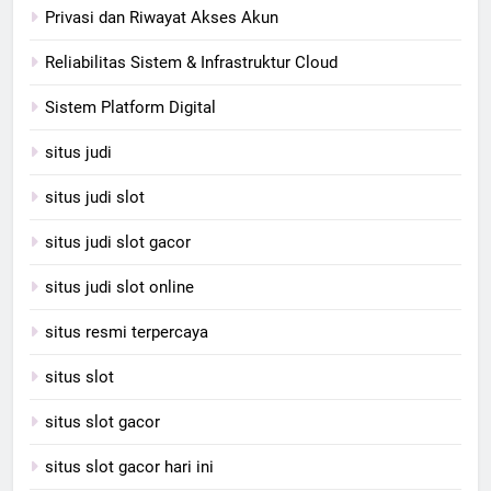
Privasi dan Riwayat Akses Akun
Reliabilitas Sistem & Infrastruktur Cloud
Sistem Platform Digital
situs judi
situs judi slot
situs judi slot gacor
situs judi slot online
situs resmi terpercaya
situs slot
situs slot gacor
situs slot gacor hari ini