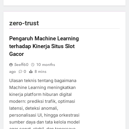
zero-trust
Pengaruh Machine Learning
terhadap Kinerja Situs Slot
Gacor
5eeff60
10 months
ago
0
8 mins
Ulasan teknis tentang bagaimana
Machine Learning meningkatkan
kinerja platform hiburan digital
modern: prediksi trafik, optimasi
latensi, deteksi anomali,
personalisasi UI, hingga orkestrasi
sumber daya dan tata kelola model
agar cepat, stabil, dan tepercaya