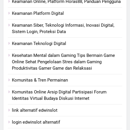
Keamanan Online, Platform Horas88, Panduan Pengguna
Keamanan Platform Digital
Keamanan Siber, Teknologi Informasi, Inovasi Digital,
Sistem Login, Proteksi Data
Keamanan Teknologi Digital
Kesehatan Mental dalam Gaming Tips Bermain Game
Online Sehat Pengelolaan Stres dalam Gaming
Produktivitas Gamer Game dan Relaksasi
Komunitas & Tren Permainan
Komunitas Online Arsip Digital Partisipasi Forum
Identitas Virtual Budaya Diskusi Internet
link alternatif edwinslot
login edwinslot alternatif