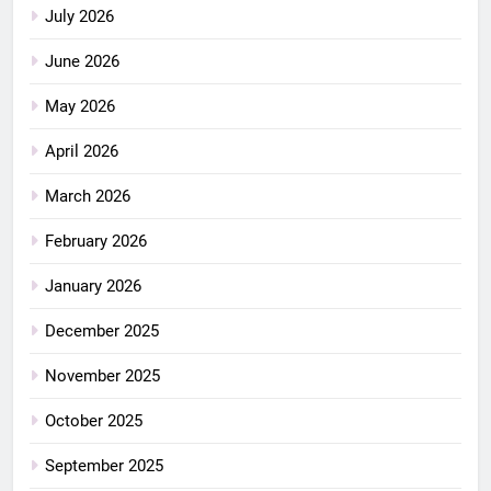
July 2026
June 2026
May 2026
April 2026
March 2026
February 2026
January 2026
December 2025
November 2025
October 2025
September 2025