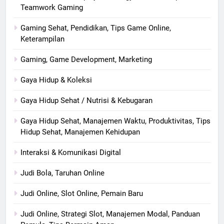
Teamwork Gaming
Gaming Sehat, Pendidikan, Tips Game Online,
Keterampilan
Gaming, Game Development, Marketing
Gaya Hidup & Koleksi
Gaya Hidup Sehat / Nutrisi & Kebugaran
Gaya Hidup Sehat, Manajemen Waktu, Produktivitas, Tips
Hidup Sehat, Manajemen Kehidupan
Interaksi & Komunikasi Digital
Judi Bola, Taruhan Online
Judi Online, Slot Online, Pemain Baru
Judi Online, Strategi Slot, Manajemen Modal, Panduan