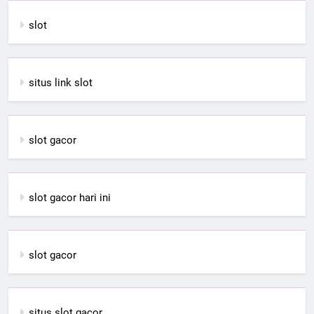
slot
situs link slot
slot gacor
slot gacor hari ini
slot gacor
situs slot gacor