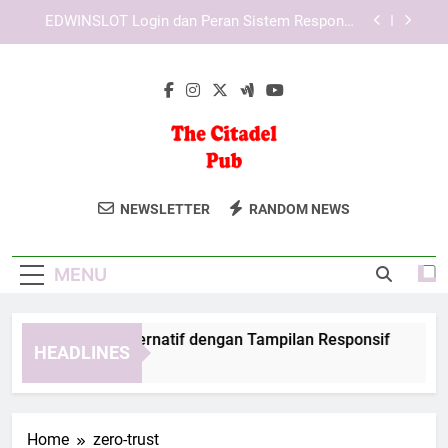
Skip
Login Edwinslot Mobile Access untuk Aktivitas
to
Harian
content
Lebah4D Login Resmi untuk Pengalaman Akses
yang Lebih Praktis dan Terarah
TIARA4D Link Alternatif dengan Tampilan
Responsif
EDWINSLOT Login dan Peran Sistem Responsif
dalam Menunjang Kenyamanan
The Citadel Pub
Bersantai Di The Citadel Pub, Tempat
Login Edwinslot Mobile Access untuk Aktivitas
NEWSLETTER
RANDOM NEWS
Harian
Berkumpul Dengan Suasana Klasik Dan
Lebah4D Login Resmi untuk Pengalaman Akses
Pilihan Minuman Yang Beragam.
yang Lebih Praktis dan Terarah
MENU
ARA4D Link Alternatif dengan Tampilan Responsif
EDWI
HEADLINES
Weeks Ago
1 Mon
Home
zero-trust