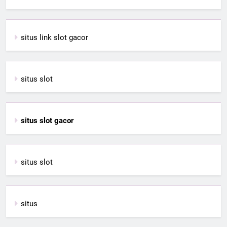
situs link slot gacor
situs slot
situs slot gacor
situs slot
situs