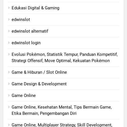
Edukasi Digital & Gaming
edwinslot
edwinslot alternatif
edwinslot login
Evolusi Pokémon, Statistik Tempur, Panduan Kompetitif,
Strategi Offensif, Move Optimal, Kekuatan Pokémon
Game & Hiburan / Slot Online
Game Design & Development
Game Online
Game Online, Kesehatan Mental, Tips Bermain Game,
Etika Bermain, Pengembangan Diri
Game Online, Multiplayer Strategy, Skill Development,