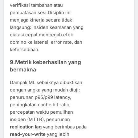
verifikasi tambahan atau
pembatasan sesi.Disiplin ini
menjaga kinerja secara tidak
langsung: insiden keamanan yang
diatasi cepat mencegah efek
domino ke latensi, error rate, dan
ketersediaan.
9.Metrik keberhasilan yang
bermakna
Dampak ML sebaiknya dibuktikan
dengan angka yang mudah diuji:
penurunan p95/p99 latency,
peningkatan cache hit ratio,
percepatan waktu pemulihan
insiden (MTTR), penurunan
replication lag
yang berimbas pada
read-your-write
yang lebih