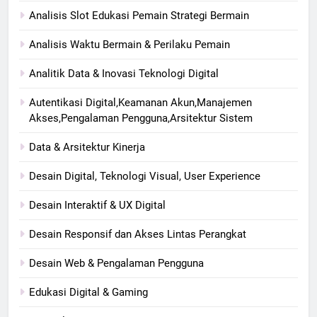
Analisis Slot Edukasi Pemain Strategi Bermain
Analisis Waktu Bermain & Perilaku Pemain
Analitik Data & Inovasi Teknologi Digital
Autentikasi Digital,Keamanan Akun,Manajemen
Akses,Pengalaman Pengguna,Arsitektur Sistem
Data & Arsitektur Kinerja
Desain Digital, Teknologi Visual, User Experience
Desain Interaktif & UX Digital
Desain Responsif dan Akses Lintas Perangkat
Desain Web & Pengalaman Pengguna
Edukasi Digital & Gaming