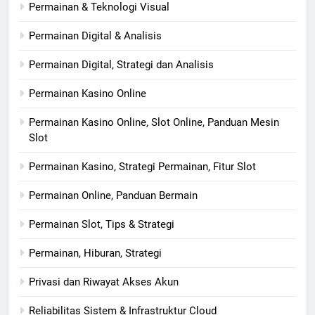
Permainan & Teknologi Visual
Permainan Digital & Analisis
Permainan Digital, Strategi dan Analisis
Permainan Kasino Online
Permainan Kasino Online, Slot Online, Panduan Mesin
Slot
Permainan Kasino, Strategi Permainan, Fitur Slot
Permainan Online, Panduan Bermain
Permainan Slot, Tips & Strategi
Permainan, Hiburan, Strategi
Privasi dan Riwayat Akses Akun
Reliabilitas Sistem & Infrastruktur Cloud