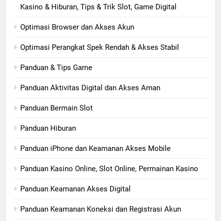
Kasino & Hiburan, Tips & Trik Slot, Game Digital
Optimasi Browser dan Akses Akun
Optimasi Perangkat Spek Rendah & Akses Stabil
Panduan & Tips Game
Panduan Aktivitas Digital dan Akses Aman
Panduan Bermain Slot
Panduan Hiburan
Panduan iPhone dan Keamanan Akses Mobile
Panduan Kasino Online, Slot Online, Permainan Kasino
Panduan Keamanan Akses Digital
Panduan Keamanan Koneksi dan Registrasi Akun