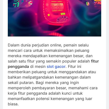
Dalam dunia perjudian online, pemain selalu
mencari cara untuk memaksimalkan peluang
mereka mendapatkan kemenangan besar, dan
salah satu fitur yang semakin populer adalah
fitur
pengganda
di mesin
slot gacor
. Fitur ini
memberikan peluang untuk menggandakan atau
bahkan melipatgandakan kemenangan dalam
sekali putaran. Bagi mereka yang ingin
memperoleh pembayaran besar, memahami cara
kerja fitur pengganda adalah kunci untuk
memanfaatkan potensi kemenangan yang luar
biasa.