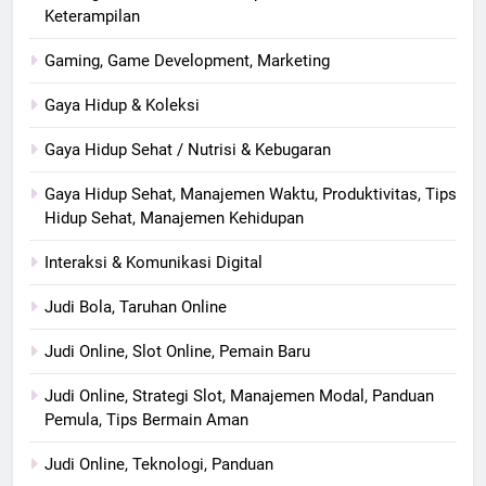
Keterampilan
Gaming, Game Development, Marketing
Gaya Hidup & Koleksi
Gaya Hidup Sehat / Nutrisi & Kebugaran
Gaya Hidup Sehat, Manajemen Waktu, Produktivitas, Tips
Hidup Sehat, Manajemen Kehidupan
Interaksi & Komunikasi Digital
Judi Bola, Taruhan Online
Judi Online, Slot Online, Pemain Baru
Judi Online, Strategi Slot, Manajemen Modal, Panduan
Pemula, Tips Bermain Aman
Judi Online, Teknologi, Panduan