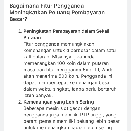
Bagaimana Fitur Pengganda
Meningkatkan Peluang Pembayaran
Besar?
Peningkatan Pembayaran dalam Sekali
Putaran
Fitur pengganda memungkinkan
kemenangan untuk diperbesar dalam satu
kali putaran. Misalnya, jika Anda
memenangkan 100 koin dalam putaran
biasa dan fitur pengganda 5x aktif, Anda
akan menerima 500 koin. Pengganda ini
dapat mempercepat kemenangan besar
dalam waktu singkat, tanpa perlu bertaruh
lebih banyak.
Kemenangan yang Lebih Sering
Beberapa mesin slot gacor dengan
pengganda juga memiliki RTP tinggi, yang
berarti pemain memiliki peluang lebih besar
untuk memenangkan hadiah lebih sering.