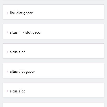
link slot gacor
situs link slot gacor
situs slot
situs slot gacor
situs slot