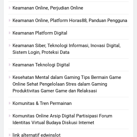
Keamanan Online, Perjudian Online
Keamanan Online, Platform Horas88, Panduan Pengguna
Keamanan Platform Digital
Keamanan Siber, Teknologi Informasi, Inovasi Digital,
Sistem Login, Proteksi Data
Keamanan Teknologi Digital
Kesehatan Mental dalam Gaming Tips Bermain Game
Online Sehat Pengelolaan Stres dalam Gaming
Produktivitas Gamer Game dan Relaksasi
Komunitas & Tren Permainan
Komunitas Online Arsip Digital Partisipasi Forum
Identitas Virtual Budaya Diskusi Internet
link alternatif edwinslot