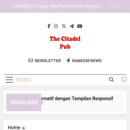
Skip
Login Edwinslot Mobile Access untuk Aktivitas
to
Harian
content
Lebah4D Login Resmi untuk Pengalaman Akses
yang Lebih Praktis dan Terarah
TIARA4D Link Alternatif dengan Tampilan
Responsif
EDWINSLOT Login dan Peran Sistem Responsif
dalam Menunjang Kenyamanan
The Citadel Pub
Bersantai Di The Citadel Pub, Tempat
Login Edwinslot Mobile Access untuk Aktivitas
NEWSLETTER
RANDOM NEWS
Harian
Berkumpul Dengan Suasana Klasik Dan
Lebah4D Login Resmi untuk Pengalaman Akses
Pilihan Minuman Yang Beragam.
yang Lebih Praktis dan Terarah
MENU
ARA4D Link Alternatif dengan Tampilan Responsif
EDWI
HEADLINES
Month Ago
1 Mon
Home