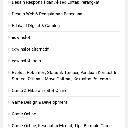
Desain Responsif dan Akses Lintas Perangkat
Desain Web & Pengalaman Pengguna
Edukasi Digital & Gaming
edwinslot
edwinslot alternatif
edwinslot login
Evolusi Pokémon, Statistik Tempur, Panduan Kompetitif,
Strategi Offensif, Move Optimal, Kekuatan Pokémon
Game & Hiburan / Slot Online
Game Design & Development
Game Online
Game Online, Kesehatan Mental, Tips Bermain Game,