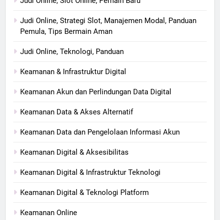
Judi Online, Slot Online, Pemain Baru
Judi Online, Strategi Slot, Manajemen Modal, Panduan
Pemula, Tips Bermain Aman
Judi Online, Teknologi, Panduan
Keamanan & Infrastruktur Digital
Keamanan Akun dan Perlindungan Data Digital
Keamanan Data & Akses Alternatif
Keamanan Data dan Pengelolaan Informasi Akun
Keamanan Digital & Aksesibilitas
Keamanan Digital & Infrastruktur Teknologi
Keamanan Digital & Teknologi Platform
Keamanan Online