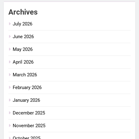
Archives
July 2026
June 2026
May 2026
April 2026
March 2026
February 2026
January 2026
December 2025
November 2025
October 2025