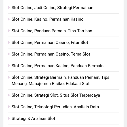
Slot Online, Judi Online, Strategi Permainan
Slot Online, Kasino, Permainan Kasino
Slot Online, Panduan Pemain, Tips Taruhan
Slot Online, Permainan Casino, Fitur Slot
Slot Online, Permainan Casino, Tema Slot
Slot Online, Permainan Kasino, Panduan Bermain
Slot Online, Strategi Bermain, Panduan Pemain, Tips
Menang, Manajemen Risiko, Edukasi Slot
Slot Online, Strategi Slot, Situs Slot Terpercaya
Slot Online, Teknologi Perjudian, Analisis Data
Strategi & Analisis Slot