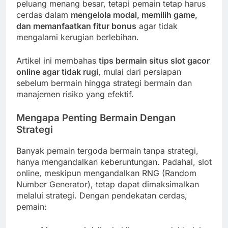
peluang menang besar, tetapi pemain tetap harus
cerdas dalam
mengelola modal, memilih game,
dan memanfaatkan fitur bonus
agar tidak
mengalami kerugian berlebihan.
Artikel ini membahas
tips bermain situs slot gacor
online agar tidak rugi
, mulai dari persiapan
sebelum bermain hingga strategi bermain dan
manajemen risiko yang efektif.
Mengapa Penting Bermain Dengan
Strategi
Banyak pemain tergoda bermain tanpa strategi,
hanya mengandalkan keberuntungan. Padahal, slot
online, meskipun mengandalkan RNG (Random
Number Generator), tetap dapat dimaksimalkan
melalui strategi. Dengan pendekatan cerdas,
pemain: