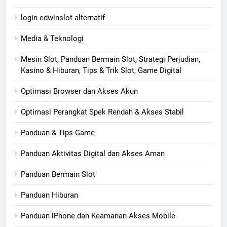
login edwinslot alternatif
Media & Teknologi
Mesin Slot, Panduan Bermain Slot, Strategi Perjudian,
Kasino & Hiburan, Tips & Trik Slot, Game Digital
Optimasi Browser dan Akses Akun
Optimasi Perangkat Spek Rendah & Akses Stabil
Panduan & Tips Game
Panduan Aktivitas Digital dan Akses Aman
Panduan Bermain Slot
Panduan Hiburan
Panduan iPhone dan Keamanan Akses Mobile