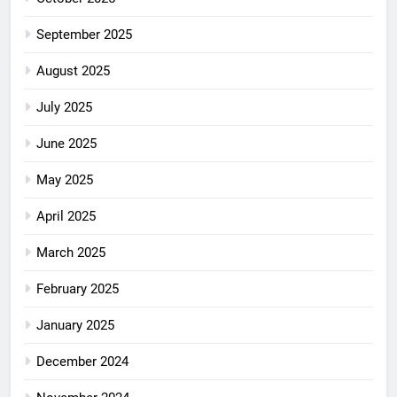
September 2025
August 2025
July 2025
June 2025
May 2025
April 2025
March 2025
February 2025
January 2025
December 2024