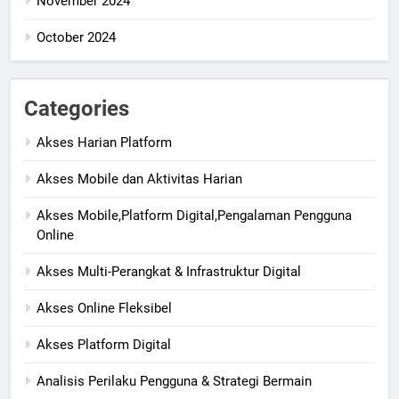
November 2024
October 2024
Categories
Akses Harian Platform
Akses Mobile dan Aktivitas Harian
Akses Mobile,Platform Digital,Pengalaman Pengguna
Online
Akses Multi-Perangkat & Infrastruktur Digital
Akses Online Fleksibel
Akses Platform Digital
Analisis Perilaku Pengguna & Strategi Bermain