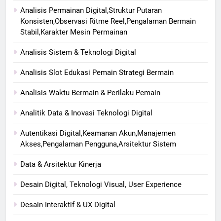
Analisis Permainan Digital,Struktur Putaran
Konsisten,Observasi Ritme Reel,Pengalaman Bermain
Stabil,Karakter Mesin Permainan
Analisis Sistem & Teknologi Digital
Analisis Slot Edukasi Pemain Strategi Bermain
Analisis Waktu Bermain & Perilaku Pemain
Analitik Data & Inovasi Teknologi Digital
Autentikasi Digital,Keamanan Akun,Manajemen
Akses,Pengalaman Pengguna,Arsitektur Sistem
Data & Arsitektur Kinerja
Desain Digital, Teknologi Visual, User Experience
Desain Interaktif & UX Digital