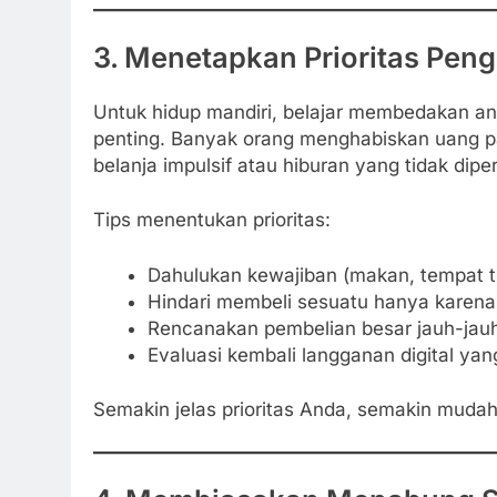
3. Menetapkan Prioritas Pen
Untuk hidup mandiri, belajar membedakan a
penting. Banyak orang menghabiskan uang pa
belanja impulsif atau hiburan yang tidak dipe
Tips menentukan prioritas:
Dahulukan kewajiban (makan, tempat t
Hindari membeli sesuatu hanya karena
Rencanakan pembelian besar jauh-jauh
Evaluasi kembali langganan digital yan
Semakin jelas prioritas Anda, semakin mudah