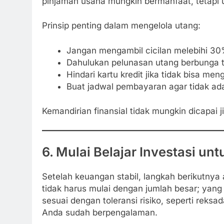
pinjaman usaha mungkin bermanfaat, tetapi u
Prinsip penting dalam mengelola utang:
Jangan mengambil cicilan melebihi 
Dahulukan pelunasan utang berbunga t
Hindari kartu kredit jika tidak bisa me
Buat jadwal pembayaran agar tidak ad
Kemandirian finansial tidak mungkin dicapai ji
6. Mulai Belajar Investasi u
Setelah keuangan stabil, langkah berikutnya
tidak harus mulai dengan jumlah besar; yang 
sesuai dengan toleransi risiko, seperti reksad
Anda sudah berpengalaman.