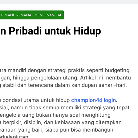
P MANDIRI MANAJEMEN FINANSIAL
 Pribadi untuk Hidup
ra mandiri dengan strategi praktis seperti budgeting,
an, hingga pengelolaan utang. Artikel ini membantu
stabil dan terencana dalam kehidupan sehari-hari.
u pondasi utama untuk hidup
champion4d login
.
ial, namun tidak semua memiliki strategi yang tepat
ngelola uang bukan hanya soal menghitung
berpikir, disiplin, dan kebiasaan yang diterapkan
canaan yang baik, siapa pun bisa membangun
rkelanjutan.