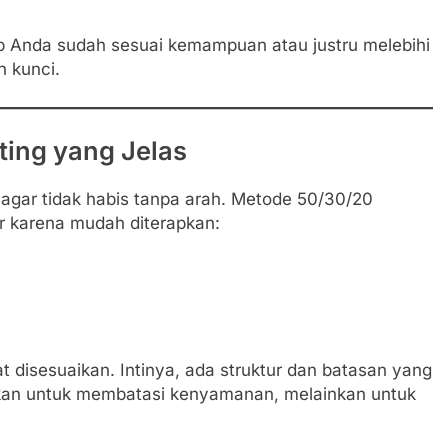
up Anda sudah sesuai kemampuan atau justru melebihi
h kunci.
ing yang Jelas
gar tidak habis tanpa arah. Metode 50/30/20
r karena mudah diterapkan:
t disesuaikan. Intinya, ada struktur dan batasan yang
ukan untuk membatasi kenyamanan, melainkan untuk