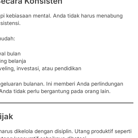
ecara Konsisten
tapi kebiasaan mental. Anda tidak harus menabung
sistensi.
mudah:
wal bulan
ng belanja
eling, investasi, atau pendidikan
ngeluaran bulanan. Ini memberi Anda perlindungan
 Anda tidak perlu bergantung pada orang lain.
ijak
rus dikelola dengan disiplin. Utang produktif seperti