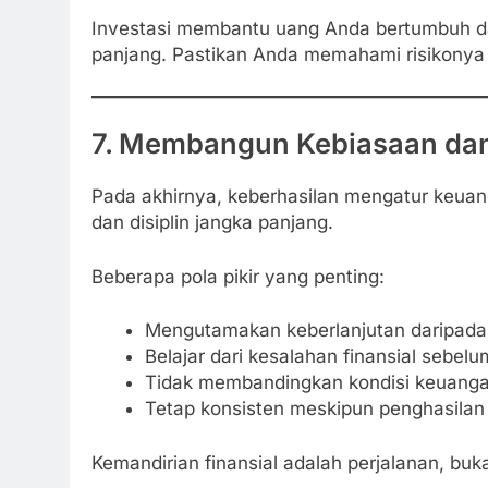
Investasi membantu uang Anda bertumbuh da
panjang. Pastikan Anda memahami risikonya
7. Membangun Kebiasaan dan 
Pada akhirnya, keberhasilan mengatur keuan
dan disiplin jangka panjang.
Beberapa pola pikir yang penting:
Mengutamakan keberlanjutan daripad
Belajar dari kesalahan finansial sebel
Tidak membandingkan kondisi keuanga
Tetap konsisten meskipun penghasilan
Kemandirian finansial adalah perjalanan, buka