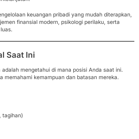
 pengelolaan keuangan pribadi yang mudah diterapkan,
n finansial modern, psikologi perilaku, serta
luas.
l Saat Ini
dalah mengetahui di mana posisi Anda saat ini.
npa memahami kemampuan dan batasan mereka.
, tagihan)