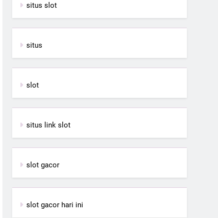
situs slot
situs
slot
situs link slot
slot gacor
slot gacor hari ini