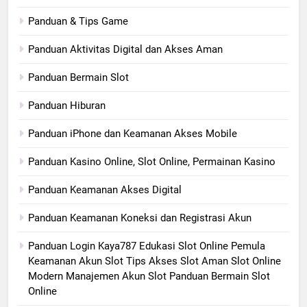
Panduan & Tips Game
Panduan Aktivitas Digital dan Akses Aman
Panduan Bermain Slot
Panduan Hiburan
Panduan iPhone dan Keamanan Akses Mobile
Panduan Kasino Online, Slot Online, Permainan Kasino
Panduan Keamanan Akses Digital
Panduan Keamanan Koneksi dan Registrasi Akun
Panduan Login Kaya787 Edukasi Slot Online Pemula
Keamanan Akun Slot Tips Akses Slot Aman Slot Online
Modern Manajemen Akun Slot Panduan Bermain Slot
Online