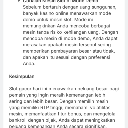
Cobalah Mesin Slot di Mode Demo
Sebelum bertaruh dengan uang sungguhan,
banyak kasino online menawarkan mode
demo untuk mesin slot. Mode ini
memungkinkan Anda mencoba berbagai
mesin tanpa risiko kehilangan uang. Dengan
mencoba mesin di mode demo, Anda dapat
merasakan apakah mesin tersebut sering
memberikan pembayaran besar atau tidak,
dan apakah itu sesuai dengan preferensi
Anda.
Kesimpulan
Slot gacor hari ini menawarkan peluang besar bagi
pemain yang ingin meraih kemenangan lebih
sering dan lebih besar. Dengan memilih mesin
yang memiliki RTP tinggi, memahami volatilitas
mesin, memanfaatkan fitur bonus, dan mengelola
bankroll dengan bijak, Anda dapat meningkatkan
peluang kemenangan Anda secara signifikan.