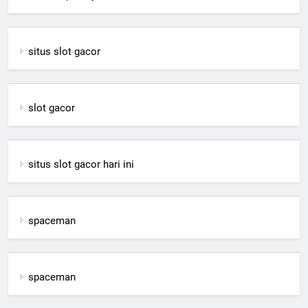
situs slot gacor
slot gacor
situs slot gacor hari ini
spaceman
spaceman