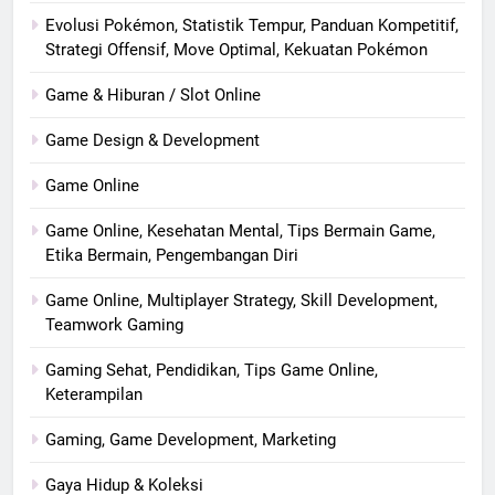
Evolusi Pokémon, Statistik Tempur, Panduan Kompetitif,
Strategi Offensif, Move Optimal, Kekuatan Pokémon
Game & Hiburan / Slot Online
Game Design & Development
Game Online
Game Online, Kesehatan Mental, Tips Bermain Game,
Etika Bermain, Pengembangan Diri
Game Online, Multiplayer Strategy, Skill Development,
Teamwork Gaming
Gaming Sehat, Pendidikan, Tips Game Online,
Keterampilan
Gaming, Game Development, Marketing
Gaya Hidup & Koleksi