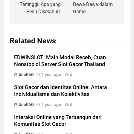
Tertinggi: Apa yang
Dewa-Dewa dalam
Perlu Diketahui?
Game
Related News
EDWINSLOT: Main Modal Receh, Cuan
Nonstop di Server Slot Gacor Thailand
5eeff60
1 year ago
0
Slot Gacor dan Identitas Online: Antara
Individualisme dan Kolektivitas
5eeff60
1 year ago
0
Interaksi Online yang Terbangun dari
Komunitas Slot Gacor