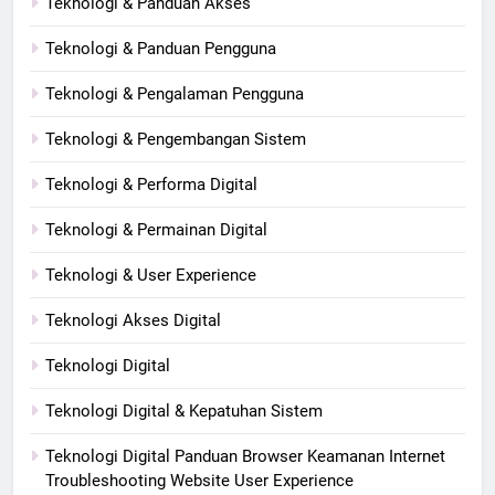
Teknologi & Panduan Akses
Teknologi & Panduan Pengguna
Teknologi & Pengalaman Pengguna
Teknologi & Pengembangan Sistem
Teknologi & Performa Digital
Teknologi & Permainan Digital
Teknologi & User Experience
Teknologi Akses Digital
Teknologi Digital
Teknologi Digital & Kepatuhan Sistem
Teknologi Digital Panduan Browser Keamanan Internet
Troubleshooting Website User Experience