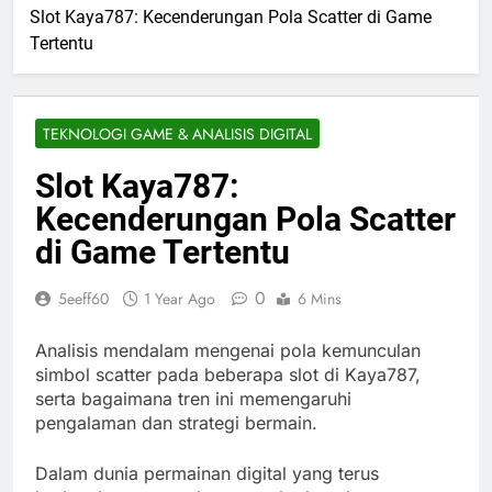
Slot Kaya787: Kecenderungan Pola Scatter di Game
Tertentu
TEKNOLOGI GAME & ANALISIS DIGITAL
Slot Kaya787:
Kecenderungan Pola Scatter
di Game Tertentu
0
5eeff60
1 Year Ago
6 Mins
Analisis mendalam mengenai pola kemunculan
simbol scatter pada beberapa slot di Kaya787,
serta bagaimana tren ini memengaruhi
pengalaman dan strategi bermain.
Dalam dunia permainan digital yang terus