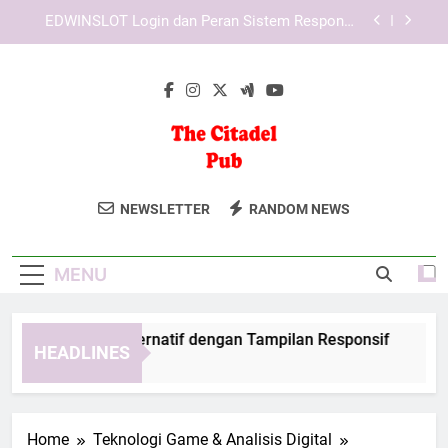
Skip
Login Edwinslot Mobile Access untuk Aktivitas
to
Harian
content
Lebah4D Login Resmi untuk Pengalaman Akses
yang Lebih Praktis dan Terarah
TIARA4D Link Alternatif dengan Tampilan
Responsif
EDWINSLOT Login dan Peran Sistem Responsif
dalam Menunjang Kenyamanan
The Citadel Pub
Bersantai Di The Citadel Pub, Tempat
Login Edwinslot Mobile Access untuk Aktivitas
NEWSLETTER
RANDOM NEWS
Harian
Berkumpul Dengan Suasana Klasik Dan
Lebah4D Login Resmi untuk Pengalaman Akses
Pilihan Minuman Yang Beragam.
yang Lebih Praktis dan Terarah
MENU
ARA4D Link Alternatif dengan Tampilan Responsif
EDWI
HEADLINES
Month Ago
2 Mon
Home
Teknologi Game & Analisis Digital