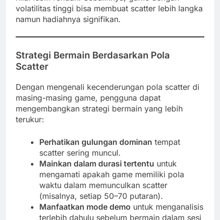
volatilitas tinggi bisa membuat scatter lebih langka
namun hadiahnya signifikan.
Strategi Bermain Berdasarkan Pola
Scatter
Dengan mengenali kecenderungan pola scatter di
masing-masing game, pengguna dapat
mengembangkan strategi bermain yang lebih
terukur:
Perhatikan gulungan dominan
tempat
scatter sering muncul.
Mainkan dalam durasi tertentu
untuk
mengamati apakah game memiliki pola
waktu dalam memunculkan scatter
(misalnya, setiap 50–70 putaran).
Manfaatkan mode demo
untuk menganalisis
terlebih dahulu sebelum bermain dalam sesi