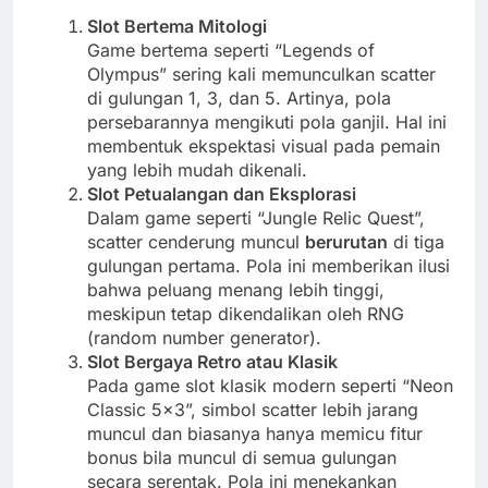
Slot Bertema Mitologi
Game bertema seperti “Legends of
Olympus” sering kali memunculkan scatter
di gulungan 1, 3, dan 5. Artinya, pola
persebarannya mengikuti pola ganjil. Hal ini
membentuk ekspektasi visual pada pemain
yang lebih mudah dikenali.
Slot Petualangan dan Eksplorasi
Dalam game seperti “Jungle Relic Quest”,
scatter cenderung muncul
berurutan
di tiga
gulungan pertama. Pola ini memberikan ilusi
bahwa peluang menang lebih tinggi,
meskipun tetap dikendalikan oleh RNG
(random number generator).
Slot Bergaya Retro atau Klasik
Pada game slot klasik modern seperti “Neon
Classic 5×3”, simbol scatter lebih jarang
muncul dan biasanya hanya memicu fitur
bonus bila muncul di semua gulungan
secara serentak. Pola ini menekankan