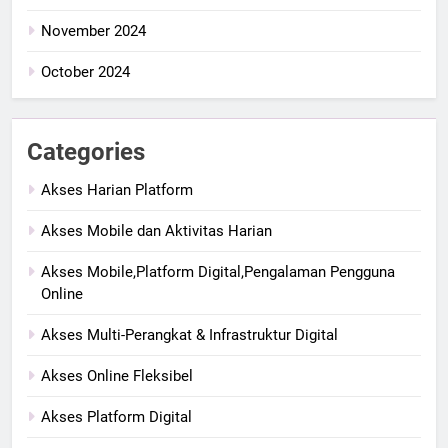
November 2024
October 2024
Categories
Akses Harian Platform
Akses Mobile dan Aktivitas Harian
Akses Mobile,Platform Digital,Pengalaman Pengguna
Online
Akses Multi-Perangkat & Infrastruktur Digital
Akses Online Fleksibel
Akses Platform Digital