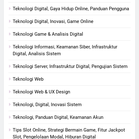
Teknologi Digital, Gaya Hidup Online, Panduan Pengguna
Teknologi Digital, Inovasi, Game Online
Teknologi Game & Analisis Digital
Teknologi Informasi, Keamanan Siber, Infrastruktur
Digital, Analisis Sistem
Teknologi Server, Infrastruktur Digital, Pengujian Sistem
Teknologi Web
Teknologi Web & UX Design
Teknologi, Digital, Inovasi Sistem
Teknologi, Panduan Digital, Keamanan Akun
Tips Slot Online, Strategi Bermain Game, Fitur Jackpot
Slot, Pengelolaan Modal, Hiburan Digital