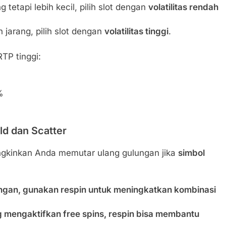
 tetapi lebih kecil, pilih slot dengan
volatilitas rendah
jarang, pilih slot dengan
volatilitas tinggi
.
RTP tinggi:
%
ld dan Scatter
ngkinkan Anda memutar ulang gulungan jika
simbol
lungan, gunakan respin untuk meningkatkan kombinasi
 mengaktifkan free spins, respin bisa membantu