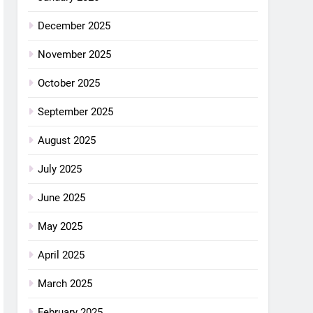
December 2025
November 2025
October 2025
September 2025
August 2025
July 2025
June 2025
May 2025
April 2025
March 2025
February 2025