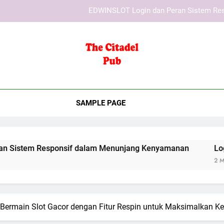
EDWINSLOT Login dan Peran Sistem Re
Login Edwinslot
Lebah4D Login Resmi untuk Pengalaman 
 Citadel Pub
TIARA4D Link
 Di The Citadel Pub, Tempat Berkumpul Dengan Suasana Klasi
EDWINSLOT Login dan Peran Sistem Re
SAMPLE PAGE
Login Edwinslot
Lebah4D Login Resmi untuk Pengalaman 
esponsif dalam Menunjang Kenyamanan
Login Edwinslot
2 Months Ago
i Bermain Slot Gacor dengan Fitur Respin untuk Maksimalkan K