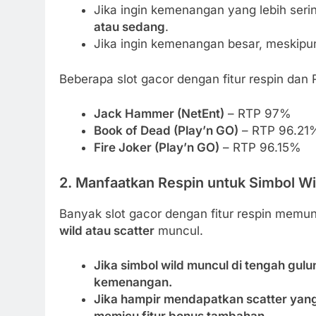
Jika ingin kemenangan yang lebih sering
atau sedang
.
Jika ingin kemenangan besar, meskipun 
Beberapa slot gacor dengan fitur respin dan 
Jack Hammer (NetEnt)
– RTP 97%
Book of Dead (Play’n GO)
– RTP 96.21
Fire Joker (Play’n GO)
– RTP 96.15%
2. Manfaatkan Respin untuk Simbol Wi
Banyak slot gacor dengan fitur respin memu
wild atau scatter
muncul.
Jika simbol wild muncul di tengah gu
kemenangan.
Jika hampir mendapatkan scatter yang