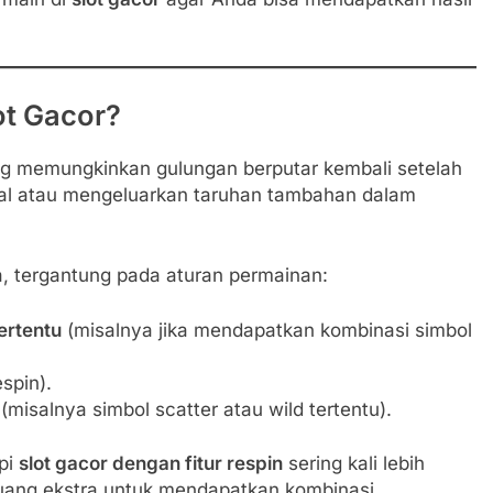
ot Gacor?
ng memungkinkan gulungan berputar kembali setelah
wal atau mengeluarkan taruhan tambahan dalam
ra, tergantung pada aturan permainan:
ertentu
(misalnya jika mendapatkan kombinasi simbol
spin).
(misalnya simbol scatter atau wild tertentu).
api
slot gacor dengan fitur respin
sering kali lebih
ang ekstra untuk mendapatkan kombinasi