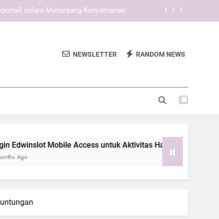
sponsif dalam Menunjang Kenyamanan
 Mobile Access untuk Aktivitas Harian
Akses yang Lebih Praktis dan Terarah
NEWSLETTER
RANDOM NEWS
 Alternatif dengan Tampilan Responsif
k Dan Pilihan Minuman Yang Beragam.
sponsif dalam Menunjang Kenyamanan
 Mobile Access untuk Aktivitas Harian
Akses yang Lebih Praktis dan Terarah
 Mobile Access untuk Aktivitas Harian
Lebah4D Login R
2 Months Ago
euntungan