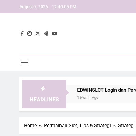
Skip
August 7, 2026
12:40:06 PM
to
content
The
Bersantai
pilan Responsif
EDWINSLOT Login dan Peran Sistem R
1 Month Ago
HEADLINES
Home
Permainan Slot, Tips & Strategi
Strateg