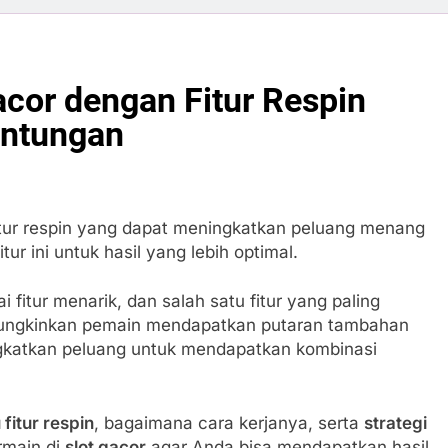
acor dengan Fitur Respin
untungan
tur respin yang dapat meningkatkan peluang menang
r ini untuk hasil yang lebih optimal.
fitur menarik, dan salah satu fitur yang paling
emungkinkan pemain mendapatkan putaran tambahan
gkatkan peluang untuk mendapatkan kombinasi
 fitur respin
, bagaimana cara kerjanya, serta
strategi
rmain di
slot gacor
agar Anda bisa mendapatkan hasil