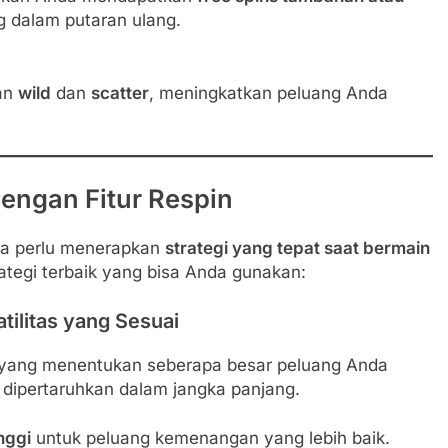
g dalam putaran ulang.
kan
wild
dan
scatter
, meningkatkan peluang Anda
dengan Fitur Respin
a perlu menerapkan
strategi yang tepat saat bermain
rategi terbaik yang bisa Anda gunakan:
atilitas yang Sesuai
ng yang menentukan seberapa besar peluang Anda
dipertaruhkan dalam jangka panjang.
nggi
untuk peluang kemenangan yang lebih baik.