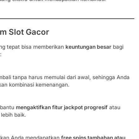
am Slot Gacor
ang tepat bisa memberikan
keuntungan besar
bagi
:
bali tanpa harus memulai dari awal, sehingga Anda
kan kombinasi kemenangan.
mbantu
mengaktifkan fitur jackpot progresif
atau
ebih baik.
kinkan Anda mendapatkan
free spins tambahan atau