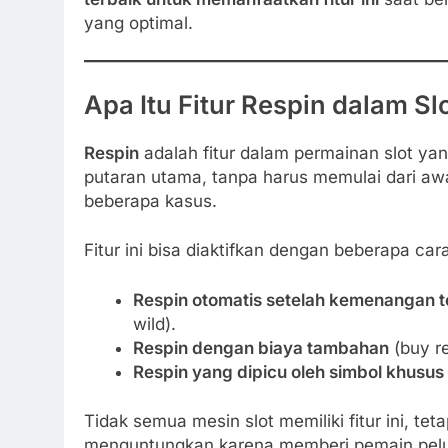
yang optimal.
Apa Itu Fitur Respin dalam Sl
Respin
adalah fitur dalam permainan slot ya
putaran utama, tanpa harus memulai dari a
beberapa kasus.
Fitur ini bisa diaktifkan dengan beberapa ca
Respin otomatis setelah kemenangan t
wild).
Respin dengan biaya tambahan
(buy re
Respin yang dipicu oleh simbol khusus
Tidak semua mesin slot memiliki fitur ini, tet
menguntungkan karena memberi pemain pelu